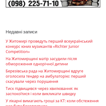
Недавні записи
У Житомирі проведуть перший всеукраїнський
конкурс юних музикантів «Richter Junior
Competition»
На Житомирщині матір засудили після
обмороження однорічної дитини
Березівська рада на Житомирщині вдруге
оголосила тендер на амбулаторію: перший
скасували через порушення
Тиск підвищився через хвилювання: як
заспокоїтися і коли викликати швидку
У лікарні вимагають гроші за КТ: коли обстеження