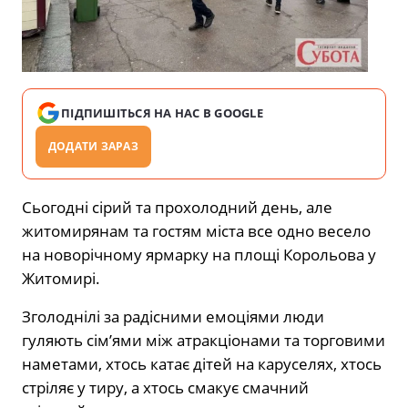
ПІДПИШІТЬСЯ НА НАС В GOOGLE
ДОДАТИ ЗАРАЗ
Сьогодні сірий та прохолодний день, але
житомирянам та гостям міста все одно весело
на новорічному ярмарку на площі Корольова у
Житомирі.
Зголоднілі за радісними емоціями люди
гуляють сімʼями між атракціонами та торговими
наметами, хтось катає дітей на каруселях, хтось
стріляє у тиру, а хтось смакує смачний