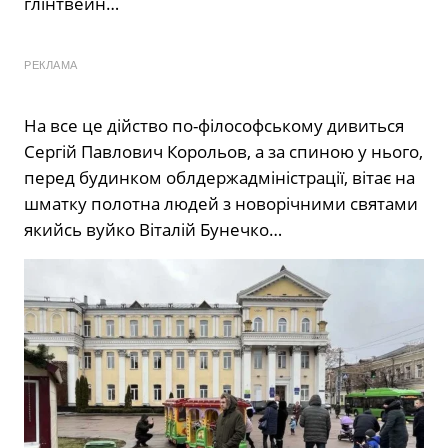
глінтвейн…
РЕКЛАМА
На все це дійство по-філософському дивиться
Сергій Павлович Корольов, а за спиною у нього,
перед будинком облдержадміністрації, вітає на
шматку полотна людей з новорічними святами
якийсь вуйко Віталій Бунечко…