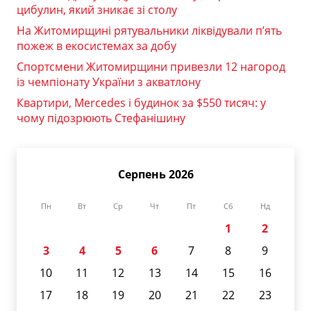
цибулин, який зникає зі столу
На Житомирщині рятувальники ліквідували п’ять
пожеж в екосистемах за добу
Спортсмени Житомирщини привезли 12 нагород
із чемпіонату України з акватлону
Квартири, Mercedes і будинок за $550 тисяч: у
чому підозрюють Стефанішину
Серпень 2026
Пн
Вт
Ср
Чт
Пт
Сб
Нд
1
2
3
4
5
6
7
8
9
10
11
12
13
14
15
16
17
18
19
20
21
22
23