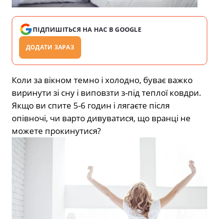
ПІДПИШІТЬСЯ НА НАС В GOOGLE
ДОДАТИ ЗАРАЗ
Коли за вікном темно і холодно, буває важко
виринути зі сну і виповзти з-під теплої ковдри.
Якщо ви спите 5-6 годин і лягаєте після
опівночі, чи варто дивуватися, що вранці не
можете прокинутися?