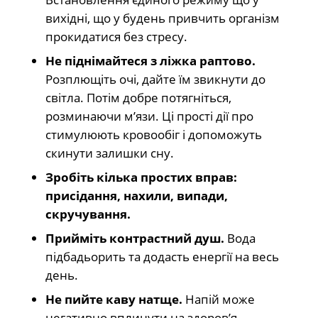
вихідні, що у будень привчить організм
прокидатися без стресу.
Не піднімайтеся з ліжка раптово.
Розплющіть очі, дайте їм звикнути до
світла. Потім добре потягніться,
розминаючи м’язи. Ці прості дії про
стимулюють кровообіг і допоможуть
скинути залишки сну.
Зробіть кілька простих вправ:
присідання, нахили, випади,
скручування.
Прийміть контрастний душ.
Вода
підбадьорить та додасть енергії на весь
день.
Не пийте каву натще.
Напій може
негативно вплинути на здоров’я