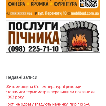
Недавні записи
Житомирщина б’є температурні рекорди:
стовпчики термометрів перевищили показники
1963 року
Гості не одразу вгадують начинку: пиріг із 5–6