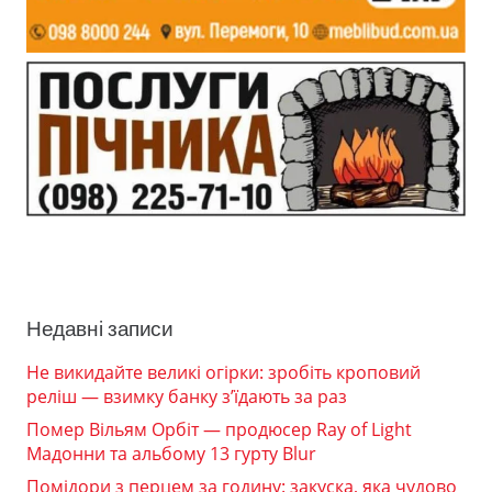
Недавні записи
Не викидайте великі огірки: зробіть кроповий
реліш — взимку банку з’їдають за раз
Помер Вільям Орбіт — продюсер Ray of Light
Мадонни та альбому 13 гурту Blur
Помідори з перцем за годину: закуска, яка чудово