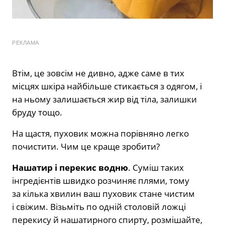
РЕКЛАМА
Втім, це зовсім не дивно, адже саме в тих
місцях шкіра найбільше стикається з одягом, і
на ньому залишається жир від тіла, залишки
бруду тощо.
На щастя, пуховик можна порівняно легко
почистити. Чим це краще зробити?
Нашатир і перекис водню
. Суміш таких
інгредієнтів швидко розчиняє плями, тому
за кілька хвилин ваш пуховик стане чистим
і свіжим. Візьміть по одній столовій ложці
перекису й нашатирного спирту, розмішайте,