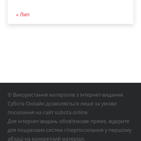
« Лип
© Використання матеріалів з інтернет-видання
Субота Онлайн дозволяється лише за умови
посилання на сайт subota.online
Для інтернет-видань обов’язкове пряме, відкрите
для пошукових систем гіперпосилання у першому
абзаці на конкретний матеріал.