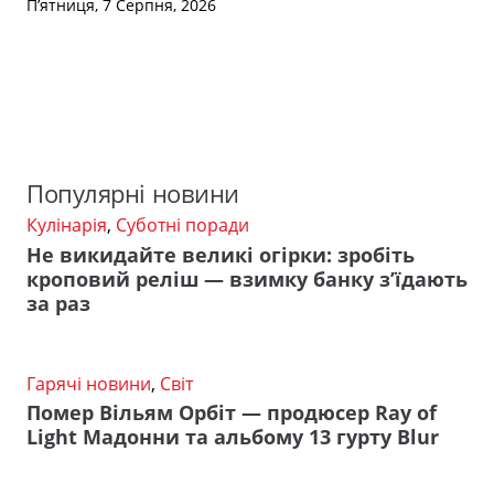
П’ятниця, 7 Серпня, 2026
Популярні новини
Кулінарія
,
Суботні поради
Не викидайте великі огірки: зробіть
кроповий реліш — взимку банку з’їдають
за раз
Гарячі новини
,
Світ
Помер Вільям Орбіт — продюсер Ray of
Light Мадонни та альбому 13 гурту Blur