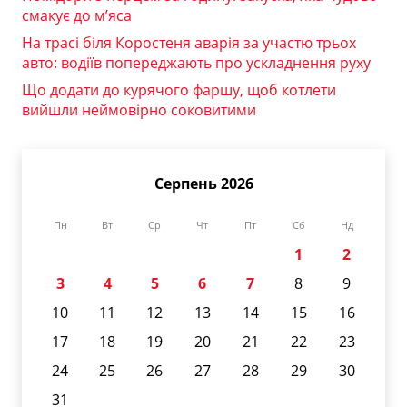
смакує до м’яса
На трасі біля Коростеня аварія за участю трьох
авто: водіїв попереджають про ускладнення руху
Що додати до курячого фаршу, щоб котлети
вийшли неймовірно соковитими
Серпень 2026
Пн
Вт
Ср
Чт
Пт
Сб
Нд
1
2
3
4
5
6
7
8
9
10
11
12
13
14
15
16
17
18
19
20
21
22
23
24
25
26
27
28
29
30
31