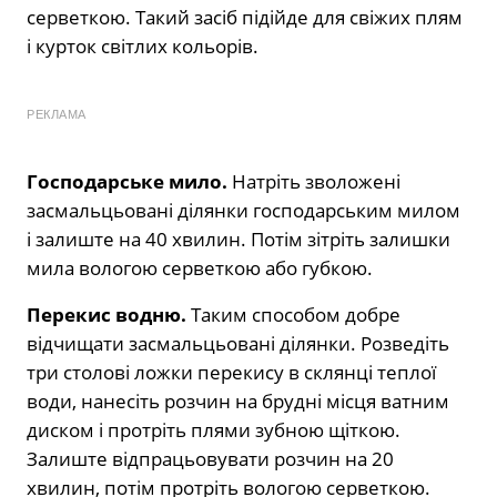
серветкою. Такий засіб підійде для свіжих плям
і курток світлих кольорів.
РЕКЛАМА
Господарське мило.
Натріть зволожені
засмальцьовані ділянки господарським милом
і залиште на 40 хвилин. Потім зітріть залишки
мила вологою серветкою або губкою.
Перекис водню.
Таким способом добре
відчищати засмальцьовані ділянки. Розведіть
три столові ложки перекису в склянці теплої
води, нанесіть розчин на брудні місця ватним
диском і протріть плями зубною щіткою.
Залиште відпрацьовувати розчин на 20
хвилин, потім протріть вологою серветкою.