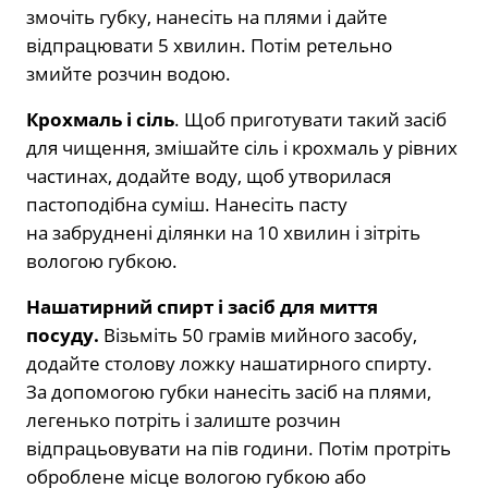
змочіть губку, нанесіть на плями і дайте
відпрацювати 5 хвилин. Потім ретельно
змийте розчин водою.
Крохмаль і сіль
. Щоб приготувати такий засіб
для чищення, змішайте сіль і крохмаль у рівних
частинах, додайте воду, щоб утворилася
пастоподібна суміш. Нанесіть пасту
на забруднені ділянки на 10 хвилин і зітріть
вологою губкою.
Нашатирний спирт і засіб для миття
посуду.
Візьміть 50 грамів мийного засобу,
додайте столову ложку нашатирного спирту.
За допомогою губки нанесіть засіб на плями,
легенько потріть і залиште розчин
відпрацьовувати на пів години. Потім протріть
оброблене місце вологою губкою або