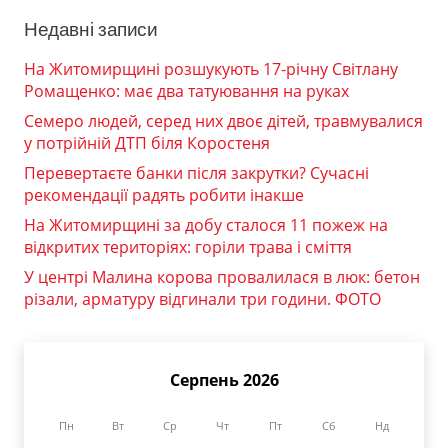
Недавні записи
На Житомирщині розшукують 17-річну Світлану
Ромащенко: має два татуювання на руках
Семеро людей, серед них двоє дітей, травмувалися
у потрійній ДТП біля Коростеня
Перевертаєте банки після закрутки? Сучасні
рекомендації радять робити інакше
На Житомирщині за добу сталося 11 пожеж на
відкритих територіях: горіли трава і сміття
У центрі Малина корова провалилася в люк: бетон
різали, арматуру відгинали три години. ФОТО
Серпень 2026
Пн
Вт
Ср
Чт
Пт
Сб
Нд