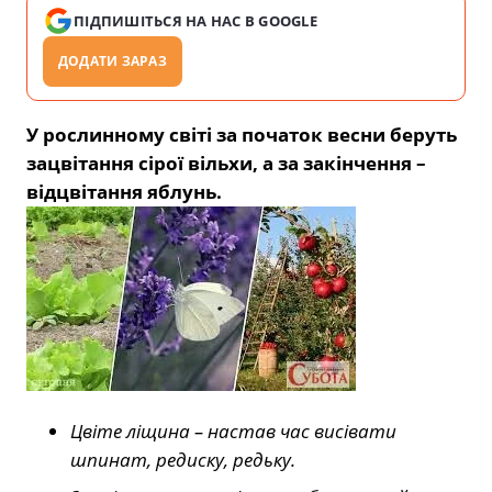
ПІДПИШІТЬСЯ НА НАС В GOOGLE
ДОДАТИ ЗАРАЗ
У рослинному світі за початок весни беруть
зацвітання сірої вільхи, а за закінчення –
відцвітання яблунь.
Цвіте ліщина – настав час висівати
шпинат, редиску, редьку.