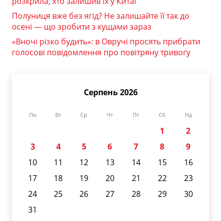
розкрила, хто залишив їх у Китаї
Полуниця вже без ягід? Не залишайте її так до
осені — що зробити з кущами зараз
«Вночі різко будить»: в Овручі просять прибрати
голосові повідомлення про повітряну тривогу
Серпень 2026
Пн
Вт
Ср
Чт
Пт
Сб
Нд
1
2
3
4
5
6
7
8
9
10
11
12
13
14
15
16
17
18
19
20
21
22
23
24
25
26
27
28
29
30
31