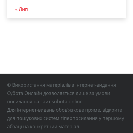
« Лип
© Використання матеріалів з інтернет-видання
Субота Онлайн дозволяється лише за умови
посилання на сайт subota.online
Для інтернет-видань обов’язкове пряме, відкрите
для пошукових систем гіперпосилання у першому
абзаці на конкретний матеріал.