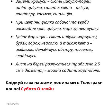
Зацвіли крокуси – сіють цибулю-порей,
шніт-цибулю, салати; квіти – алісум,
лаватеру, космею, ешольцію.
При цвітінні фіалки собачої та верби
висівайте кріп, цибулю, моркву, петрушку.
Цвіте форзиція – сіють цибулю-чорнушку,
буряк, горох, квасолю, а також квіти –
аквілегію, дельфініум, айстру, тагетес,
гладіолуси.
Лист на березі розпустився (приблизно 2,5
см в діаметрі) – можна садити картоплю.
Слідкуйте за нашими новинами в Телеграм-
каналі
Субота Онлайн
РЕКЛАМА