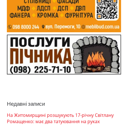
Недавні записи
На Житомирщині розшукують 17-річну Світлану
Ромащенко: має два татуювання на руках