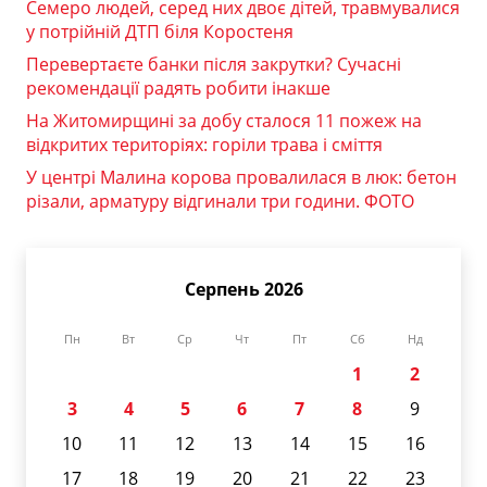
Семеро людей, серед них двоє дітей, травмувалися
у потрійній ДТП біля Коростеня
Перевертаєте банки після закрутки? Сучасні
рекомендації радять робити інакше
На Житомирщині за добу сталося 11 пожеж на
відкритих територіях: горіли трава і сміття
У центрі Малина корова провалилася в люк: бетон
різали, арматуру відгинали три години. ФОТО
Серпень 2026
Пн
Вт
Ср
Чт
Пт
Сб
Нд
1
2
3
4
5
6
7
8
9
10
11
12
13
14
15
16
17
18
19
20
21
22
23