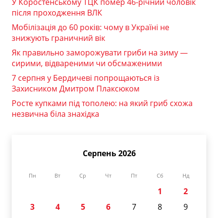
У Коростенському ТЦК помер 46-річний чоловік
після проходження ВЛК
Мобілізація до 60 років: чому в Україні не
знижують граничний вік
Як правильно заморожувати гриби на зиму —
сирими, відвареними чи обсмаженими
7 серпня у Бердичеві попрощаються із
Захисником Дмитром Плаксюком
Росте купками під тополею: на який гриб схожа
незвична біла знахідка
Серпень 2026
Пн
Вт
Ср
Чт
Пт
Сб
Нд
1
2
3
4
5
6
7
8
9