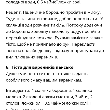
холодної води, 0,5 чайної ложки солі.
Рецепт. Пшеничне борошно просіяти в миску.
Туди ж насипати гречане, добре перемішати. У
склянці води розчинити сіль. Потроху додаючи
до борошна холодну підсолену воду, постійно
перемішувати ложкою. Руками замісити гладке
тісто, щоб не прилипало до рук. Перекласти
тісто на стіл або дошку і відразу ж приступати до
виліплювання вареників.
6. Тісто для вареників панське
Дуже смачне та ситне тісто, яке надасть
особливого смаку вашим вареникам.
Інгредієнти: 4 склянки борошна, 1 склянка
молока, 2 столові ложки сметани, 3 яйця, 2
столові ложки олії, 0,5 чайної ложки солі, 1
чайна ложка цукру.