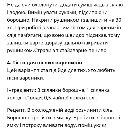
Не даючи охолонути, додати суміш яєць з сіллю
і водою. Вимішувати руками, підсипаючи
борошно. Накрити рушником і залишити на 30
хв. При роботі з заварним тістом для вареників
слід пам’ятати, що воно швидко підсихає, тому
залишки варто щоразу щільно накривати
рушником.Страви з тістаЗаварне печиво
4. Тісто для пісних вареників
Цей варіант тіста підійде для тих, хто любить
пісні вареники.
Інгредієнти: 3 склянки борошна, 1 склянка
холодної води, 0,5 чайної ложки солі.
Рецепт. В охолодженій воді розчинити сіль.
Борошно просіяти в миску. Зробити в борошні
ямку і потроху вливати воду, помішуючи