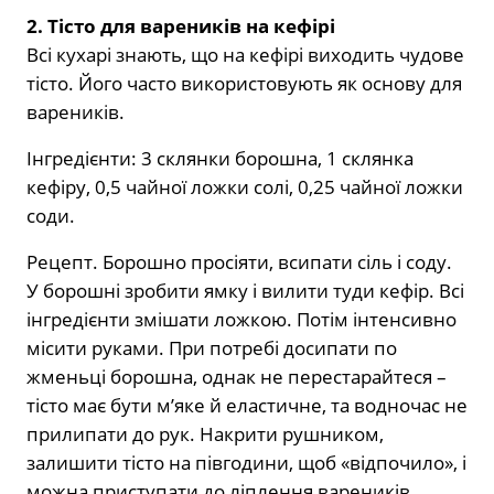
2. Тісто для вареників на кефірі
Всі кухарі знають, що на кефірі виходить чудове
тісто. Його часто використовують як основу для
вареників.
Інгредієнти: 3 склянки борошна, 1 склянка
кефіру, 0,5 чайної ложки солі, 0,25 чайної ложки
соди.
Рецепт. Борошно просіяти, всипати сіль і соду.
У борошні зробити ямку і вилити туди кефір. Всі
інгредієнти змішати ложкою. Потім інтенсивно
місити руками. При потребі досипати по
жменьці борошна, однак не перестарайтеся –
тісто має бути м’яке й еластичне, та водночас не
прилипати до рук. Накрити рушником,
залишити тісто на півгодини, щоб «відпочило», і
можна приступати до ліплення вареників.