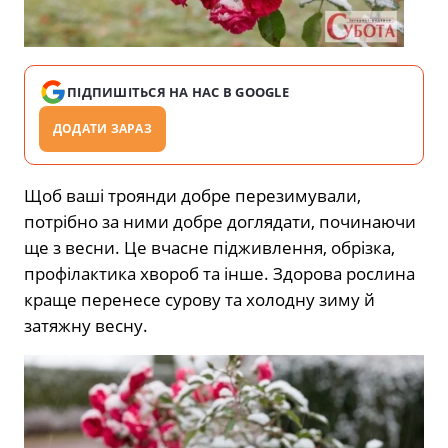
ПІДПИШІТЬСЯ НА НАС В GOOGLE
ДОДАТИ ЗАРАЗ
Щоб ваші троянди добре перезимували,
потрібно за ними добре доглядати, починаючи
ще з весни. Це вчасне підживлення, обрізка,
профілактика хвороб та інше. Здорова рослина
краще перенесе сурову та холодну зиму й
затяжну весну.