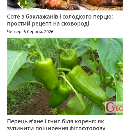
Соте з баклажанів і солодкого перцю:
простий рецепт на сковороді
Четвер, 6 Серпня, 2026
Перець в’яне і гниє біля кореня: як
зупинити поширення фітофторозу