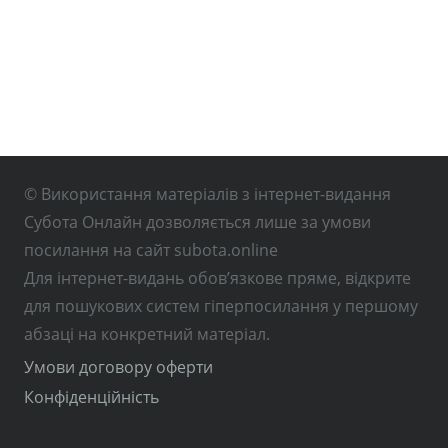
© Використання матеріалів з інтернет-видання
Субота Онлайн дозволяється лише за умови
посилання на сайт subota.online
Для інтернет-видань обов’язкове пряме, відкрите
для пошукових систем гіперпосилання у першому
абзаці на конкретний матеріал.
Умови договору оферти
Конфіденційність