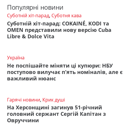
Популярні новини
Суботній хіт-парад
,
Суботня кава
Суботній хіт-парад: COKAINÉ, KODI та
OMEN представили нову версію Cuba
Libre & Dolce Vita
Україна
Не поспішайте міняти ці купюри: НБУ
поступово вилучає п’ять номіналів, але є
важливий нюанс
Гарячі новини
,
Крик душі
На Херсонщині загинув 51-річний
головний сержант Сергій Капітан з
Овруччини