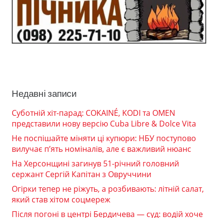
Недавні записи
Суботній хіт-парад: COKAINÉ, KODI та OMEN
представили нову версію Cuba Libre & Dolce Vita
Не поспішайте міняти ці купюри: НБУ поступово
вилучає п’ять номіналів, але є важливий нюанс
На Херсонщині загинув 51-річний головний
сержант Сергій Капітан з Овруччини
Огірки тепер не ріжуть, а розбивають: літній салат,
який став хітом соцмереж
Після погоні в центрі Бердичева — суд: водій хоче