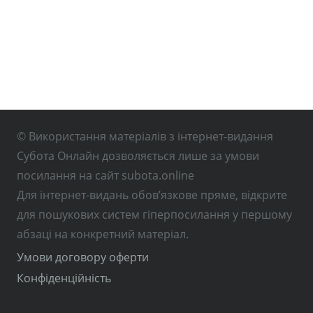
© Використання матеріалів з інтернет-видання
Субота Онлайн дозволяється лише за умови
посилання на сайт subota.online
Для інтернет-видань обов’язкове пряме, відкрите
для пошукових систем гіперпосилання у першому
абзаці на конкретний матеріал.
Умови договору оферти
Конфіденційність