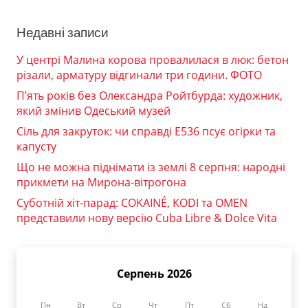
Недавні записи
У центрі Малина корова провалилася в люк: бетон
різали, арматуру відгинали три години. ФОТО
П’ять років без Олександра Ройтбурда: художник,
який змінив Одеський музей
Сіль для закруток: чи справді Е536 псує огірки та
капусту
Що не можна піднімати із землі 8 серпня: народні
прикмети на Мирона-вітрогона
Суботній хіт-парад: COKAINÉ, KODI та OMEN
представили нову версію Cuba Libre & Dolce Vita
Серпень 2026
Пн
Вт
Ср
Чт
Пт
Сб
Нд