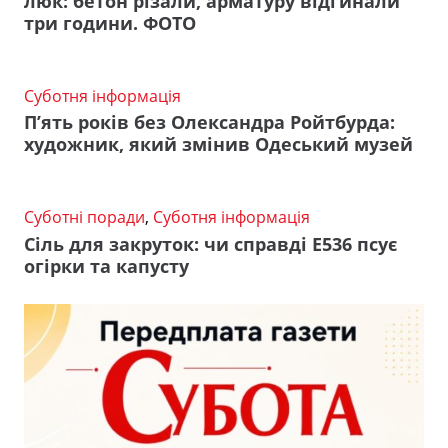
люк: бетон різали, арматуру відгинали
три години. ФОТО
Суботня інформація
П’ять років без Олександра Ройтбурда:
художник, який змінив Одеський музей
Суботні поради
,
Суботня інформація
Сіль для закруток: чи справді Е536 псує
огірки та капусту