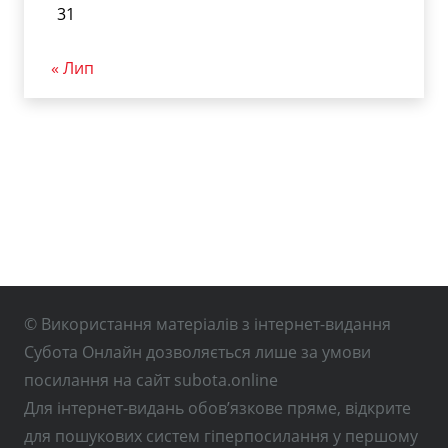
31
« Лип
© Використання матеріалів з інтернет-видання
Субота Онлайн дозволяється лише за умови
посилання на сайт subota.online
Для інтернет-видань обов’язкове пряме, відкрите
для пошукових систем гіперпосилання у першому