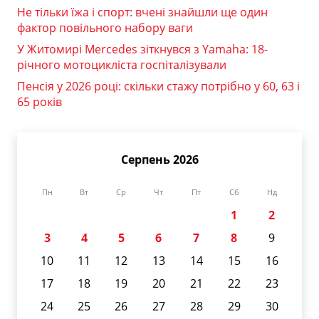
Не тільки їжа і спорт: вчені знайшли ще один
фактор повільного набору ваги
У Житомирі Mercedes зіткнувся з Yamaha: 18-
річного мотоцикліста госпіталізували
Пенсія у 2026 році: скільки стажу потрібно у 60, 63 і
65 років
Серпень 2026
Пн
Вт
Ср
Чт
Пт
Сб
Нд
1
2
3
4
5
6
7
8
9
10
11
12
13
14
15
16
17
18
19
20
21
22
23
24
25
26
27
28
29
30