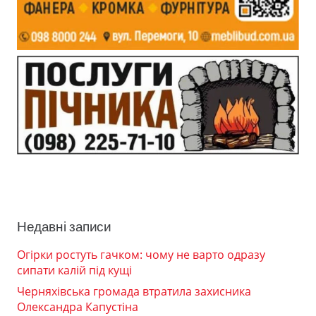
Недавні записи
Огірки ростуть гачком: чому не варто одразу
сипати калій під кущі
Черняхівська громада втратила захисника
Олександра Капустіна