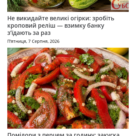
Не викидайте великі огірки: зробіть
кроповий реліш — взимку банку
з’їдають за раз
П’ятниця, 7 Серпня, 2026
Помідори з перцем за годину: закуска,