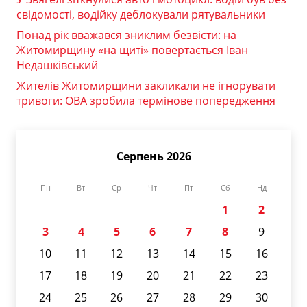
свідомості, водійку деблокували рятувальники
Понад рік вважався зниклим безвісти: на
Житомирщину «на щиті» повертається Іван
Недашківський
Жителів Житомирщини закликали не ігнорувати
тривоги: ОВА зробила термінове попередження
Серпень 2026
Пн
Вт
Ср
Чт
Пт
Сб
Нд
1
2
3
4
5
6
7
8
9
10
11
12
13
14
15
16
17
18
19
20
21
22
23
24
25
26
27
28
29
30