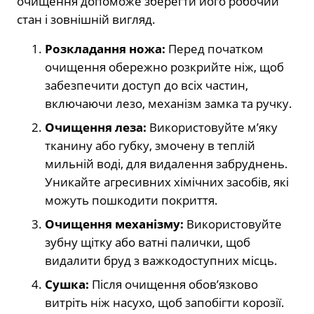
очищення допоможе зберегти його робочий
стан і зовнішній вигляд.
Розкладання ножа:
Перед початком
очищення обережно розкрийте ніж, щоб
забезпечити доступ до всіх частин,
включаючи лезо, механізм замка та ручку.
Очищення леза:
Використовуйте м’яку
тканину або губку, змочену в теплій
мильній воді, для видалення забруднень.
Уникайте агресивних хімічних засобів, які
можуть пошкодити покриття.
Очищення механізму:
Використовуйте
зубну щітку або ватні палички, щоб
видалити бруд з важкодоступних місць.
Сушка:
Після очищення обов’язково
витріть ніж насухо, щоб запобігти корозії.