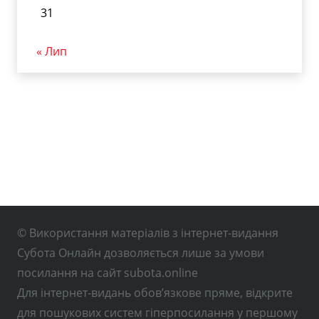
31
« Лип
© Використання матеріалів з інтернет-видання
Субота Онлайн дозволяється лише за умови
посилання на сайт subota.online
Для інтернет-видань обов’язкове пряме, відкрите
для пошукових систем гіперпосилання у першому