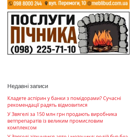
Недавні записи
Кладете аспірин у банки з помідорами? Сучасні
рекомендації радять відмовитися
У Звягелі за 150 млн грн продають виробника
ветпрепаратів із великим промисловим
комплексом
У Звягелі зіткнулися авто і мотоцикл: водій був без