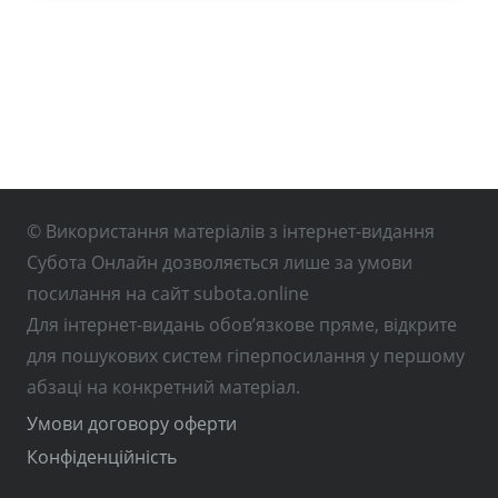
© Використання матеріалів з інтернет-видання
Субота Онлайн дозволяється лише за умови
посилання на сайт subota.online
Для інтернет-видань обов’язкове пряме, відкрите
для пошукових систем гіперпосилання у першому
абзаці на конкретний матеріал.
Умови договору оферти
Конфіденційність