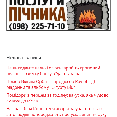
Недавні записи
Не викидайте великі огірки: зробіть кроповий
реліш — взимку банку з’їдають за раз
Помер Вільям Орбіт — продюсер Ray of Light
Мадонни та альбому 13 гурту Blur
Помідори з перцем за годину: закуска, яка чудово
смакує до м’яса
На трасі біля Коростеня аварія за участю трьох
авто: водіїв попереджають про ускладнення руху