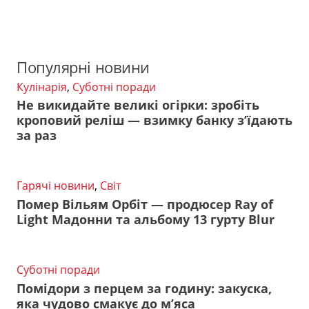
Популярні новини
Кулінарія
,
Суботні поради
Не викидайте великі огірки: зробіть
кроповий реліш — взимку банку з’їдають
за раз
Гарячі новини
,
Світ
Помер Вільям Орбіт — продюсер Ray of
Light Мадонни та альбому 13 гурту Blur
Суботні поради
Помідори з перцем за годину: закуска,
яка чудово смакує до м’яса