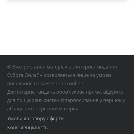
© Використання матеріалів з інтернет-видання
Субота Онлайн дозволяється лише за умови
посилання на сайт subota.online
Для інтернет-видань обов’язкове пряме, відкрите
для пошукових систем гіперпосилання у першому
абзаці на конкретний матеріал.
Умови договору оферти
Конфіденційність