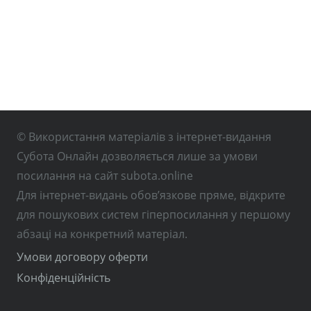
© Використання матеріалів з інтернет-видання
Субота Онлайн дозволяється лише за умови
посилання на сайт subota.online
Для інтернет-видань обов’язкове пряме, відкрите
для пошукових систем гіперпосилання у першому
абзаці на конкретний матеріал.
Умови договору оферти
Конфіденційність