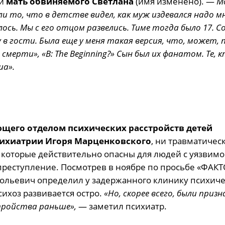
ой
мать обвиняемого Светлана
(имя изменено). —
М
ли то, что в детстве видел, как муж издевался надо м
ось. Мы с его отцом развелись. Тиме тогда было 17. С
 в гости. Была еще у меня такая версия, что, может, 
мерти», «B: The Beginning?» Сын был их фанатом. Те, 
ша».
ющего отделом психических расстройств детей
психиатрии Игоря Марценковского
, ни травматичес
 которые действительно опасны для людей с уязвим
 преступление. Посмотрев в ноябре по просьбе «ФАК
ольевич определил у задержанного клинику психиче
психоз развивается остро.
«Но, скорее всего, были призн
тройства раньше»,
— заметил психиатр.