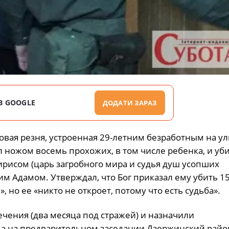
В GOOGLE
ДОДАТИ ЗАРАЗ
овая резня, устроенная 29-летним безработным на у
л ножом восемь прохожих, в том числе ребенка, и уб
ирисом (царь загробного мира и судья душ усопших
м Адамом. Утверждал, что Бог приказал ему убить 15
, но ее «никто не откроет, потому что есть судьба».
ечения (два месяца под стражей) и назначили
ода на предварительном заседании Дзержинский райо