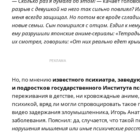
— Сколько раз я думала об этом! —
качает голов
разрыв с девушкой на него так сильно повлиял? И
меня всегда защищал. Но потом все вроде сгладил
новые семьи. Сын помирился с отцом. Ездил к нему
ему разрушили японские аниме-сериалы: «Тетрадь с
их смотрел, говорили: «От них реально едет кры
РЕКЛАМА
Но, по мнению
известного психиатра, заведу
и подростков государственного Института 
переживания в детстве, ни кровожадные аниме,
психикой, вряд ли могли спровоцировать такое
видео задержания злоумышленника, Игорь Анат
заболевания. Пояснил: да, случается, что такой 
нарушения мышления или иные психические расс