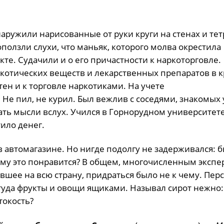
аружили нарисованные от руки круги на стенах и те
ползли слухи, что маньяк, которого молва окрестила
кте. Судачили и о его причастности к наркоторговле.
аркотических веществ и лекарственных препаратов в 
ен и к торговле наркотиками. На учете
 Не пил, не курил. Был вежлив с соседями, знакомых
ь мысли вслух. Учился в Горнорудном университете
тило денег.
 автомагазине. Но нигде подолгу не задерживался: 
кому это понравится? В общем, многочисленным экспе
вшее на всю страну, придраться было не к чему. Пер
 туда фрукты и овощи ящиками. Называл сирот нежно:
токость?