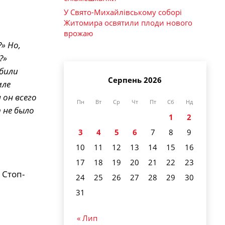
У Свято-Михайлівському соборі
Житомира освятили плоди нового
врожаю
» Но,
?»
убили
Серпень 2026
мле
 он всего
Пн
Вт
Ср
Чт
Пт
Сб
Нд
 не было
1
2
3
4
5
6
7
8
9
10
11
12
13
14
15
16
17
18
19
20
21
22
23
 Стоп-
24
25
26
27
28
29
30
31
« Лип