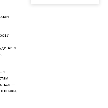
тради
крови
 удивлял
,
был
ртам
сонаж —
 «шпаки,