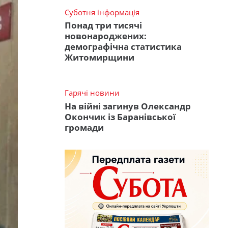
Суботня інформація
Понад три тисячі
новонароджених:
демографічна статистика
Житомирщини
Гарячі новини
На війні загинув Олександр
Окончик із Баранівської
громади