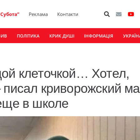
“Субота”
Реклама
Контакти
ЗИВ
ПОЛІТИКА
КРИК ДУШІ
ІНФОРМАЦІЯ
УКРАЇН
дой клеточкой… Хотел,
 писал криворожский ма
еще в школе