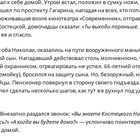
 к себе домой. Утром встал, положил в сумку ножи,
шел по проспекту Гагарина, нападая на всех, кто поп
 проживавшая возле кинотеатра «Современник», отпра
Костецкой, домочадцы сказали:
«Ты выходи пораньше. 
ее и спасло.
оба Николаи, оказались на пути вооруженного манья
й сын. Нападавший действовал столь молниеносно, 
охранником, отреагировать не успел. 66-летний оте
мойку), бросился на защиту сына. Но, безоружный, н
ийцы. Пенсионер повернул в сторону своего подъезда
пел сделать несколько шагов, как тут же рухнул под 
 Внезапно раздался звонок:
«Вы знаете Костецкого Ни
сь?» «А когда вы будете дома?»
— уклончиво поинтере
 домой.