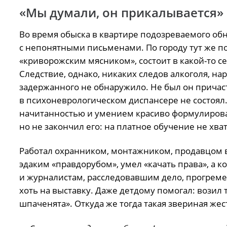
«Мы думали, он прикалывается»
Во время обыска в квартире подозреваемого обн
с непонятными письменами. По городу тут же по
«криворожским мясником», состоит в какой-то се
Следствие, однако, никаких следов алкоголя, н
задержанного не обнаружило. Не был он причаст
в психоневрологическом диспансере не состоял.
начитанностью и умением красиво формулироват
но не закончил его: на платное обучение не хва
Работал охранником, монтажником, продавцом в
эдаким «правдорубом», умел «качать права», а 
и журналистам, расследовавшим дело, прогреме
хоть на выставку. Даже детдому помогал: возил
шпаченята». Откуда же тогда такая звериная жес