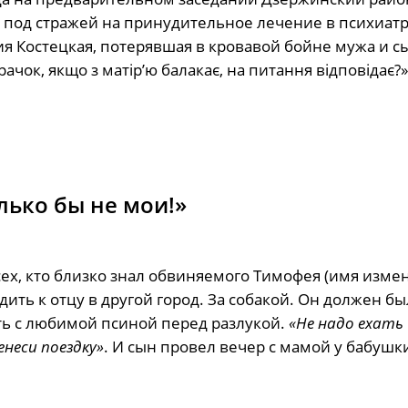
 под стражей на принудительное лечение в психиат
 Костецкая, потерявшая в кровавой бойне мужа и сы
ачок, якщо з матір’ю балакає, на питання відповідає?»
лько бы не мои!»
сех, кто близко знал обвиняемого Тимофея (имя измен
ть к отцу в другой город. За собакой. Он должен бы
ть с любимой псиной перед разлукой.
«Не надо ехать
неси поездку»
. И сын провел вечер с мамой у бабушк