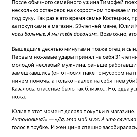
После обычного семейного ужина Тимофей поехал
несколько остановок на скоростном трамвае и по
под руку. Как раз в это время семья Костецких,
за покупками в магазин. 59-летней маме, Юлии 
ноги больные. А мы тебя догоним».
Возможно, это 
Вышедшие десятью минутами позже отец и сын, 
Первым ножевые удары принял на себя 31-летни
молодой неслабый мужчина, раньше работавший 
замешкавшись (он относил пакет с мусором на по
ничем помочь, а только навлек на себя гнев уб
Казалось, спасенье было так близко… Но, едва ус
ножа.
Юлия в этот момент делала покупки в магазине.
Антоновича?»
—
«Да, это мой муж. А что случило
голос в трубке. И женщина спешно засобиралась