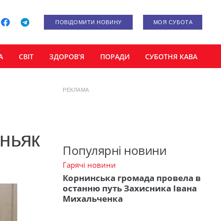
ПОВІДОМИТИ НОВИНУ
МОЯ СУБОТА
А
СВІТ
ЗДОРОВ’Я
ПОРАДИ
СУБОТНЯ КАВА
РЕКЛАМА
ньяк
Популярні новини
Гарячі новини
Корнинська громада провела в
останню путь Захисника Івана
Михальченка