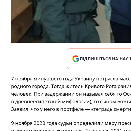
ПІДПИШІТЬСЯ НА НАС 
7 ноября минувшего года Украину потрясла масс
родного города. Тогда житель Кривого Рога рани
человек. При задержании он называл себя то Ос
в древнеегипетской мифологии), то сыном Божьи
Заявил, что у него в портфеле — «тетрадь смерти»
9 ноября 2020 года судьи определили меру прес
психиатрическую экспертизу. 4 февраля 2021 г