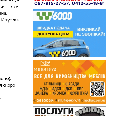
рическом
на,
 И тут же
ено).
л скоро
и.