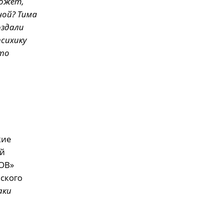
ожет,
ной? Тима
оздали
психику
кто
кие
ой
ТОВ»
ского
аки