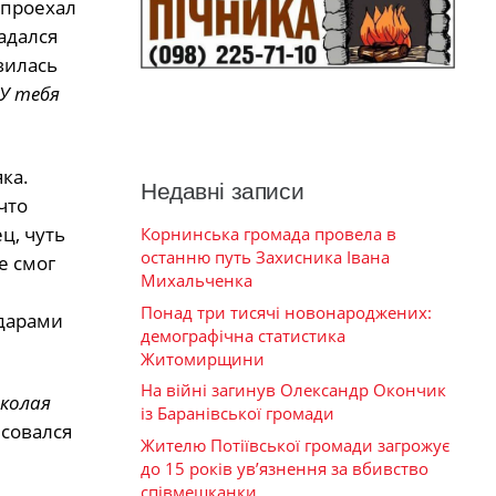
 проехал
адался
вилась
У тебя
ка.
Недавні записи
что
ц, чуть
Корнинська громада провела в
останню путь Захисника Івана
е смог
Михальченка
.
Понад три тисячі новонароджених:
ударами
демографічна статистика
Житомирщини
На війні загинув Олександр Окончик
колая
із Баранівської громади
совался
Жителю Потіївської громади загрожує
до 15 років ув’язнення за вбивство
співмешканки