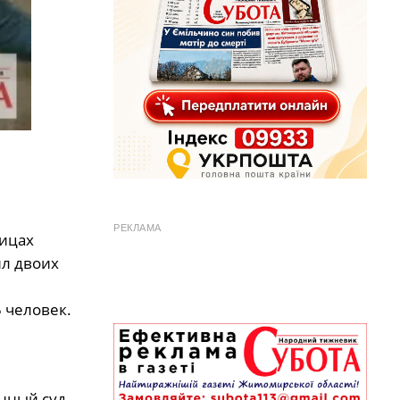
РЕКЛАМА
лицах
ил двоих
 человек.
нный суд