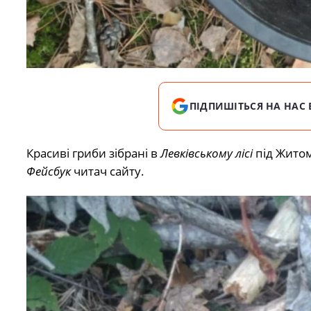
ПІДПИШІТЬСЯ НА НАС 
Красиві гриби зібрані в
Левківському лісі
під Житом
Фейсбук
читач сайту.