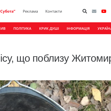
“Субота”
Реклама
Контакти
ЗИВ
ПОЛІТИКА
КРИК ДУШІ
ІНФОРМАЦІЯ
УКРАЇН
лісу, що поблизу Житоми