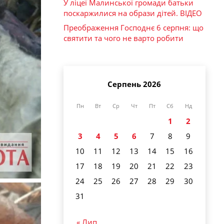
У ліцеї Малинської громади батьки
поскаржилися на образи дітей. ВІДЕО
Преображення Господнє 6 серпня: що
святити та чого не варто робити
Серпень 2026
Пн
Вт
Ср
Чт
Пт
Сб
Нд
1
2
3
4
5
6
7
8
9
10
11
12
13
14
15
16
17
18
19
20
21
22
23
24
25
26
27
28
29
30
31
« Лип