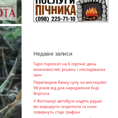
Недавні записи
Таро-гороскоп на 6 серпня: день
можливостей, рішень і несподіваних
змін
Перетворив банку супу на мистецтво:
98 років від дня народження Енді
Воргола
У Житомирі автобуси ходять рідше:
які маршрути скоротили та коли
повернуть старі графіки