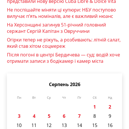
представили нову версію Cuba Libre & Dolce Vita
Не поспішайте міняти ці купюри: НБУ поступово
вилучає п’ять номіналів, але є важливий нюанс
На Херсонщині загинув 51-річний головний
сержант Сергій Капітан з Овруччини
Огірки тепер не ріжуть, а розбивають: літній салат,
який став хітом соцмереж
Після погоні в центрі Бердичева — суд: водій хоче
отримати записи з бодікамер і камер міста
Серпень 2026
Пн
Вт
Ср
Чт
Пт
Сб
Нд
1
2
3
4
5
6
7
8
9
10
11
12
13
14
15
16