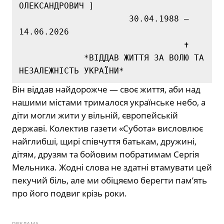
ОЛЕКСАНДРОВИЧ ]

                      30.04.1988 — 
14.06.2026

                                 ✝

             *ВІДДАВ ЖИТТЯ ЗА ВОЛЮ ТА 
Він віддав найдорожче — своє життя, аби над
нашими містами трималося українське небо, а
діти могли жити у вільній, європейській
державі. Колектив газети «Субота» висловлює
найглибші, щирі співчуття батькам, дружині,
дітям, друзям та бойовим побратимам Сергія
Мельника. Жодні слова не здатні втамувати цей
пекучий біль, але ми обіцяємо берегти пам’ять
про його подвиг крізь роки.