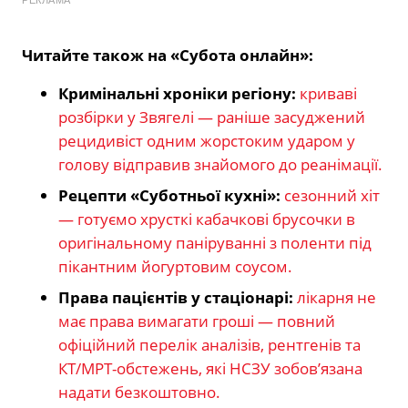
РЕКЛАМА
Читайте також на «Субота онлайн»:
Кримінальні хроніки регіону:
криваві
розбірки у Звягелі — раніше засуджений
рецидивіст одним жорстоким ударом у
голову відправив знайомого до реанімації.
Рецепти «Суботньої кухні»:
сезонний хіт
— готуємо хрусткі кабачкові брусочки в
оригінальному паніруванні з поленти під
пікантним йогуртовим соусом.
Права пацієнтів у стаціонарі:
лікарня не
має права вимагати гроші — повний
офіційний перелік аналізів, рентгенів та
КТ/МРТ-обстежень, які НСЗУ зобов’язана
надати безкоштовно.