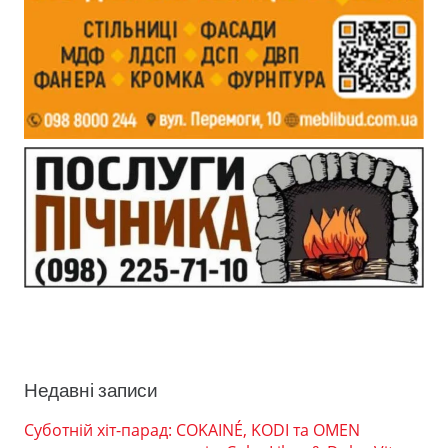
Недавні записи
Суботній хіт-парад: COKAINÉ, KODI та OMEN