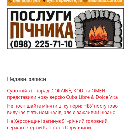
Недавні записи
Суботній хіт-парад: COKAINÉ, KODI та OMEN
представили нову версію Cuba Libre & Dolce Vita
Не поспішайте міняти ці купюри: НБУ поступово
вилучає п’ять номіналів, але є важливий нюанс
На Херсонщині загинув 51-річний головний
сержант Сергій Капітан з Овруччини