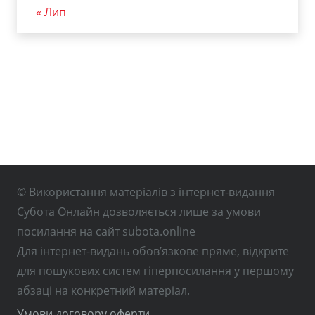
« Лип
© Використання матеріалів з інтернет-видання
Субота Онлайн дозволяється лише за умови
посилання на сайт subota.online
Для інтернет-видань обов’язкове пряме, відкрите
для пошукових систем гіперпосилання у першому
абзаці на конкретний матеріал.
Умови договору оферти