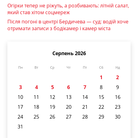
Огірки тепер не ріжуть, а розбивають: літній салат,
який став хітом соцмереж
Після погоні в центрі Бердичева — суд: водій хоче
отримати записи з бодікамер і камер міста
Серпень 2026
Пн
Вт
Ср
Чт
Пт
Сб
Нд
1
2
3
4
5
6
7
8
9
10
11
12
13
14
15
16
17
18
19
20
21
22
23
24
25
26
27
28
29
30
31