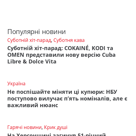
Популярні новини
Суботній хіт-парад
,
Суботня кава
Суботній хіт-парад: COKAINÉ, KODI та
OMEN представили нову версію Cuba
Libre & Dolce Vita
Україна
Не поспішайте міняти ці купюри: НБУ
поступово вилучає п’ять номіналів, але є
важливий нюанс
Гарячі новини
,
Крик душі
На Херсонщині загинув 51-річний