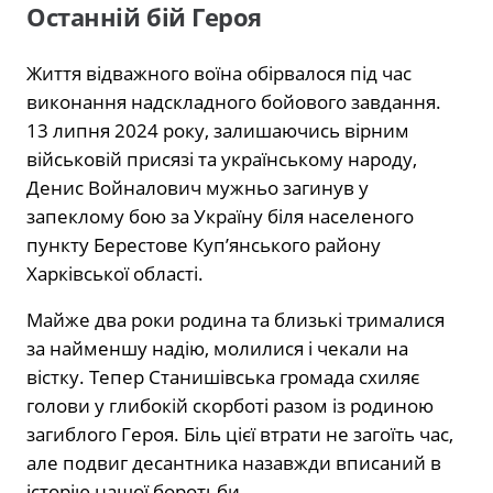
Останній бій Героя
Життя відважного воїна обірвалося під час
виконання надскладного бойового завдання.
13 липня 2024 року, залишаючись вірним
військовій присязі та українському народу,
Денис Войналович мужньо загинув у
запеклому бою за Україну біля населеного
пункту Берестове Куп’янського району
Харківської області.
Майже два роки родина та близькі трималися
за найменшу надію, молилися і чекали на
вістку. Тепер Станишівська громада схиляє
голови у глибокій скорботі разом із родиною
загиблого Героя. Біль цієї втрати не загоїть час,
але подвиг десантника назавжди вписаний в
історію нашої боротьби.