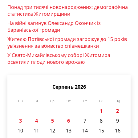
Понад три тисячі новонароджених: демографічна
статистика Житомирщини
На війні загинув Олександр Окончик із
Баранівської громади
Жителю Потіївської громади загрожує до 15 років
ув’язнення за вбивство співмешканки
У Свято-Михайлівському соборі Житомира
освятили плоди нового врожаю
Серпень 2026
Пн
Вт
Ср
Чт
Пт
Сб
Нд
1
2
3
4
5
6
7
8
9
10
11
12
13
14
15
16