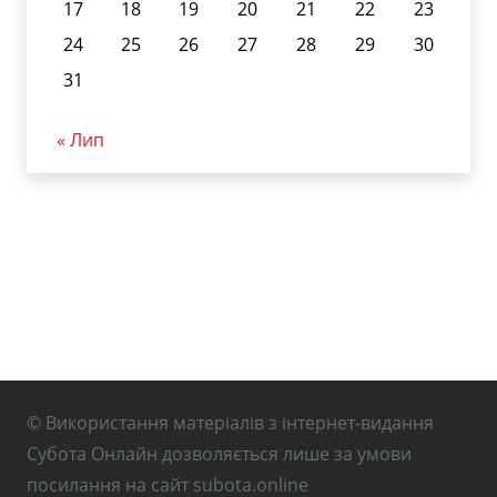
17
18
19
20
21
22
23
24
25
26
27
28
29
30
31
« Лип
© Використання матеріалів з інтернет-видання
Субота Онлайн дозволяється лише за умови
посилання на сайт subota.online