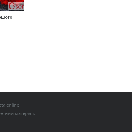
аршого
ta.online
ретний матеріал.