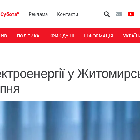
“Субота”
Реклама
Контакти
ЗИВ
ПОЛІТИКА
КРИК ДУШІ
ІНФОРМАЦІЯ
УКРАЇН
ктроенергії у Житомирсь
ипня