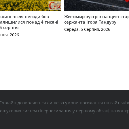
щині після негоди без
Житомир зустрів на щиті ст
алишилися понад 4 тисячі
сержанта Ігоря Тандуру
5 серпня
Середа, 5 Серпня, 2026
рпня, 2026
Онлайн дозволяється лише за умови посилання на сайт subo
пошукових систем гіперпосилання у першому абзаці на конк