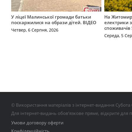
У ліцеї Малинської громади батьки
На Житомир
поскаржилися на образи дітей. ВІДЕО
електрики з
споживачів 
Четвер, 6 Серпня, 2026
Середа, 5 Се
© Використання матеріалів з інтернет-видання Субота 
Для інтернет-видань обов’язкове пряме, відкрите для 
Умови договору оферти
Конфіденційність