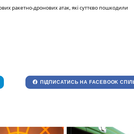
ових ракетно-дронових атак, які суттєво пошкодили
ПІДПИСАТИСЬ НА FACEBOOK СПІЛ