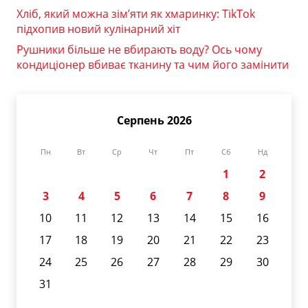
Хліб, який можна зім’яти як хмаринку: TikTok
підхопив новий кулінарний хіт
Рушники більше не вбирають воду? Ось чому
кондиціонер вбиває тканину та чим його замінити
Серпень 2026
Пн
Вт
Ср
Чт
Пт
Сб
Нд
1
2
3
4
5
6
7
8
9
10
11
12
13
14
15
16
17
18
19
20
21
22
23
24
25
26
27
28
29
30
31