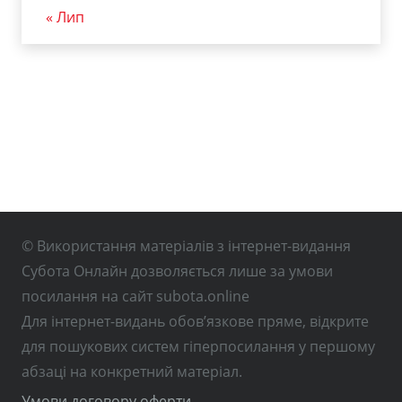
« Лип
© Використання матеріалів з інтернет-видання
Субота Онлайн дозволяється лише за умови
посилання на сайт subota.online
Для інтернет-видань обов’язкове пряме, відкрите
для пошукових систем гіперпосилання у першому
абзаці на конкретний матеріал.
Умови договору оферти