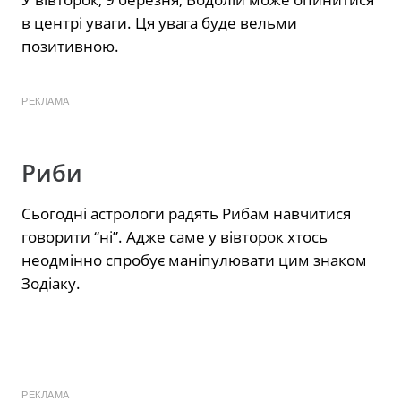
в центрі уваги. Ця увага буде вельми
позитивною.
РЕКЛАМА
Риби
Сьогодні астрологи радять Рибам навчитися
говорити “ні”. Адже саме у вівторок хтось
неодмінно спробує маніпулювати цим знаком
Зодіаку.
РЕКЛАМА