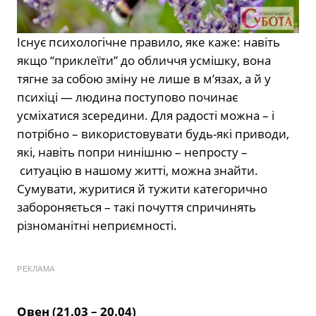
Існує психологічне правило, яке каже: навіть
якщо “приклеїти” до обличчя усмішку, вона
тягне за собою зміну не лише в м’язах, а й у
психіці — людина поступово починає
усміхатися зсередини. Для радості можна – і
потрібно – використовувати будь-які приводи,
які, навіть попри нинішню – непросту –
ситуацію в нашому житті, можна знайти.
Сумувати, журитися й тужити категорично
забороняється – такі почуття спричинять
різноманітні неприємності.
РЕКЛАМА
Овен (21.03 – 20.04)