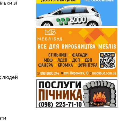
льки зі
их людей
ати