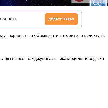
В GOOGLE
ДОДАТИ ЗАРАЗ
у і чарівність, щоб зміцнити авторитет в колективі.
иції і на все погоджуватися. Така модель поведінки