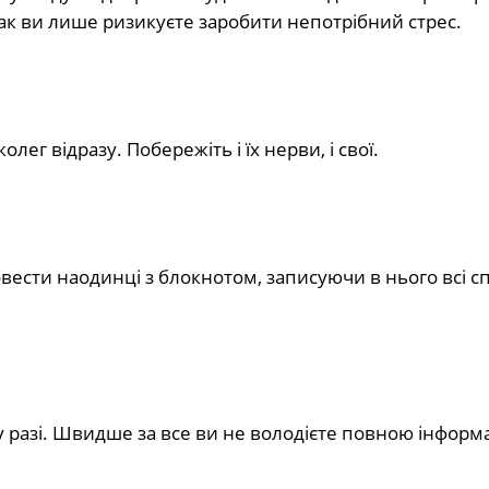
Так ви лише ризикуєте заробити непотрібний стрес.
олег відразу. Побережіть і їх нерви, і свої.
ести наодинці з блокнотом, записуючи в нього всі сп
у разі. Швидше за все ви не володієте повною інформа