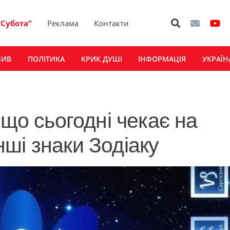
“Субота”
Реклама
Контакти
ЗИВ
ПОЛІТИКА
КРИК ДУШІ
ІНФОРМАЦІЯ
УКРАЇН
 що сьогодні чекає на
інші знаки Зодіаку