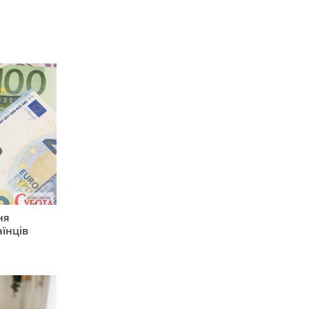
ня
їнців