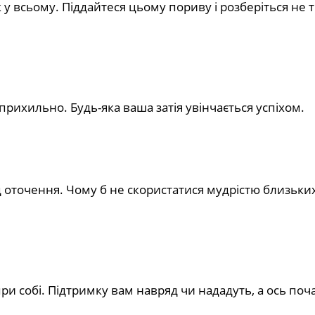
у всьому. Піддайтеся цьому пориву і розберіться не ті
прихильно. Будь-яка ваша затія увінчається успіхом.
ад оточення. Чому б не скористатися мудрістю близьк
при собі. Підтримку вам навряд чи нададуть, а ось поч