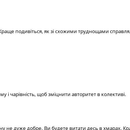
 Краще подивіться, як зі схожими труднощами справл
у і чарівність, щоб зміцнити авторитет в колективі.
ну не дуже добре. Ви будете витати десь в хмарах. К