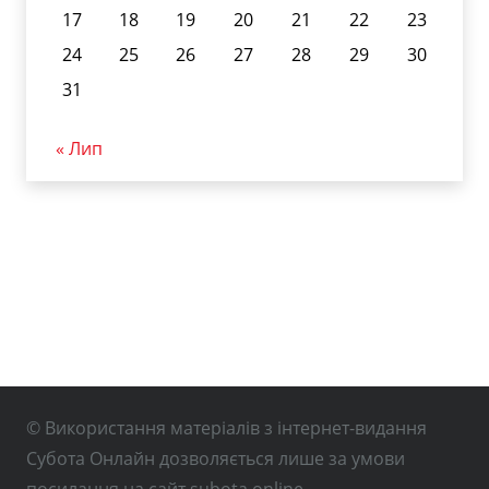
17
18
19
20
21
22
23
24
25
26
27
28
29
30
31
« Лип
© Використання матеріалів з інтернет-видання
Субота Онлайн дозволяється лише за умови
посилання на сайт subota.online