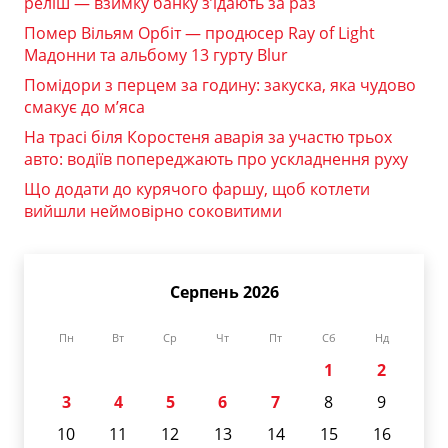
реліш — взимку банку з’їдають за раз
Помер Вільям Орбіт — продюсер Ray of Light
Мадонни та альбому 13 гурту Blur
Помідори з перцем за годину: закуска, яка чудово
смакує до м’яса
На трасі біля Коростеня аварія за участю трьох
авто: водіїв попереджають про ускладнення руху
Що додати до курячого фаршу, щоб котлети
вийшли неймовірно соковитими
Серпень 2026
Пн
Вт
Ср
Чт
Пт
Сб
Нд
1
2
3
4
5
6
7
8
9
10
11
12
13
14
15
16