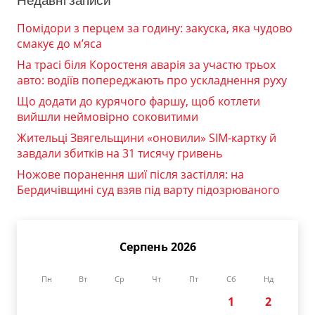
Недавні записи
Помідори з перцем за годину: закуска, яка чудово
смакує до м’яса
На трасі біля Коростеня аварія за участю трьох
авто: водіїв попереджають про ускладнення руху
Що додати до курячого фаршу, щоб котлети
вийшли неймовірно соковитими
Жительці Звягельщини «оновили» SIM-картку й
завдали збитків на 31 тисячу гривень
Ножове поранення шиї після застілля: на
Бердичівщині суд взяв під варту підозрюваного
Серпень 2026
Пн
Вт
Ср
Чт
Пт
Сб
Нд
1
2