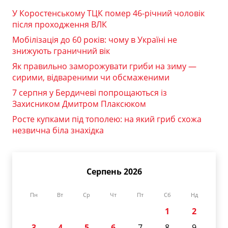
У Коростенському ТЦК помер 46-річний чоловік
після проходження ВЛК
Мобілізація до 60 років: чому в Україні не
знижують граничний вік
Як правильно заморожувати гриби на зиму —
сирими, відвареними чи обсмаженими
7 серпня у Бердичеві попрощаються із
Захисником Дмитром Плаксюком
Росте купками під тополею: на який гриб схожа
незвична біла знахідка
Серпень 2026
Пн
Вт
Ср
Чт
Пт
Сб
Нд
1
2
3
4
5
6
7
8
9