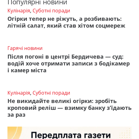
Популярні новини
Кулінарія
,
Суботні поради
Огірки тепер не ріжуть, а розбивають:
літній салат, який став хітом соцмереж
Гарячі новини
Після погоні в центрі Бердичева — суд:
водій хоче отримати записи з бодікамер
і камер міста
Кулінарія
,
Суботні поради
Не викидайте великі огірки: зробіть
кроповий реліш — взимку банку з’їдають
за раз