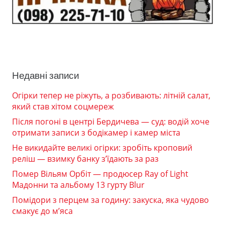
Недавні записи
Огірки тепер не ріжуть, а розбивають: літній салат,
який став хітом соцмереж
Після погоні в центрі Бердичева — суд: водій хоче
отримати записи з бодікамер і камер міста
Не викидайте великі огірки: зробіть кроповий
реліш — взимку банку з’їдають за раз
Помер Вільям Орбіт — продюсер Ray of Light
Мадонни та альбому 13 гурту Blur
Помідори з перцем за годину: закуска, яка чудово
смакує до м’яса