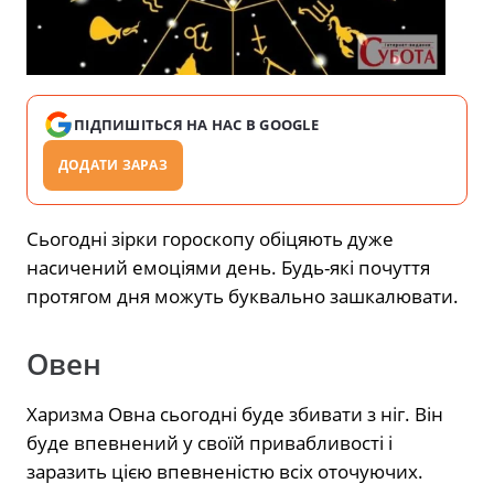
ПІДПИШІТЬСЯ НА НАС В GOOGLE
ДОДАТИ ЗАРАЗ
Сьогодні зірки гороскопу обіцяють дуже
насичений емоціями день. Будь-які почуття
протягом дня можуть буквально зашкалювати.
Овен
Харизма Овна сьогодні буде збивати з ніг. Він
буде впевнений у своїй привабливості і
заразить цією впевненістю всіх оточуючих.