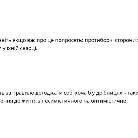
навіть якщо вас про це попросять: протиборчі сторон
 їхній сварці.
ть за правило догоджати собі хоча б у дрібницях – та
лення до життя з песимістичного на оптимістичне.