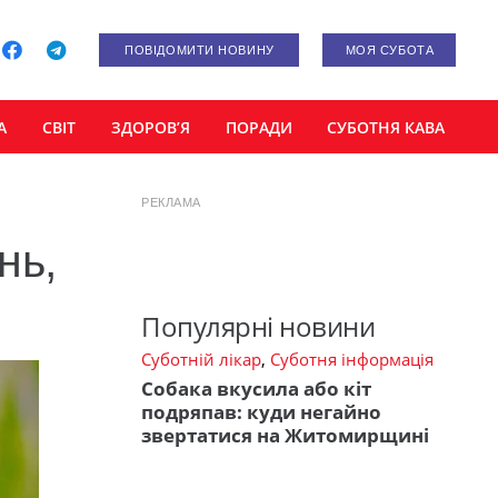
ПОВІДОМИТИ НОВИНУ
МОЯ СУБОТА
А
СВІТ
ЗДОРОВ’Я
ПОРАДИ
СУБОТНЯ КАВА
РЕКЛАМА
нь,
Популярні новини
Суботній лікар
,
Суботня інформація
Собака вкусила або кіт
подряпав: куди негайно
звертатися на Житомирщині