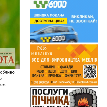
собливо
о
кож