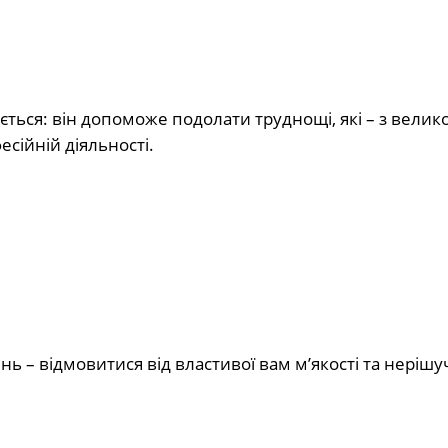
ається: він допоможе подолати труднощі, які – з велик
сійній діяльності.
ь – відмовитися від властивої вам м’якості та нерішуч