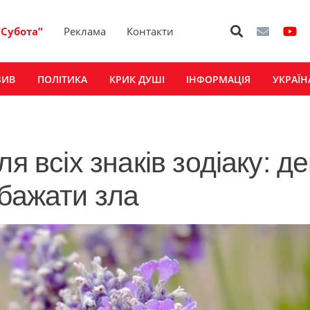
“Субота”
Реклама
Контакти
ЗИВ
ПОЛІТИКА
КРИК ДУШІ
ІНФОРМАЦІЯ
УКРАЇН
я всіх знаків зодіаку: де
 бажати зла