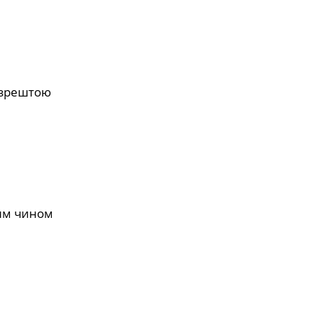
и зрештою
ким чином