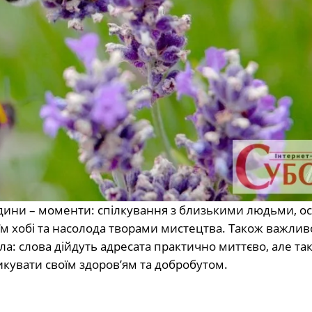
 людини – моменти: спілкування з близькими людьми, о
оїм хобі та насолода творами мистецтва. Також важлив
ла: слова дійдуть адресата практично миттєво, але та
кувати своїм здоров’ям та добробутом.