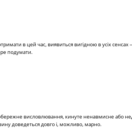
римати в цей час, виявиться вигідною в усіх сенсах 
бре подумати.
еобережне висловлювання, кинуте ненавмисне або нед
ину доведеться довго і, можливо, марно.