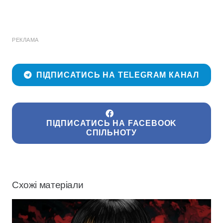
РЕКЛАМА
ПІДПИСАТИСЬ НА TELEGRAM КАНАЛ
ПІДПИСАТИСЬ НА FACEBOOK
СПІЛЬНОТУ
Схожі матеріали