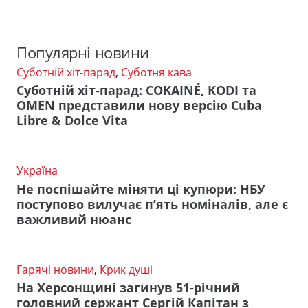
Популярні новини
Суботній хіт-парад
,
Суботня кава
Суботній хіт-парад: COKAINÉ, KODI та
OMEN представили нову версію Cuba
Libre & Dolce Vita
Україна
Не поспішайте міняти ці купюри: НБУ
поступово вилучає п’ять номіналів, але є
важливий нюанс
Гарячі новини
,
Крик душі
На Херсонщині загинув 51-річний
головний сержант Сергій Капітан з