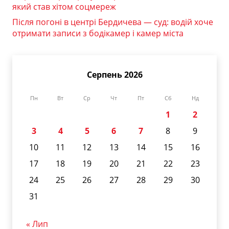
який став хітом соцмереж
Після погоні в центрі Бердичева — суд: водій хоче
отримати записи з бодікамер і камер міста
Серпень 2026
Пн
Вт
Ср
Чт
Пт
Сб
Нд
1
2
3
4
5
6
7
8
9
10
11
12
13
14
15
16
17
18
19
20
21
22
23
24
25
26
27
28
29
30
31
« Лип