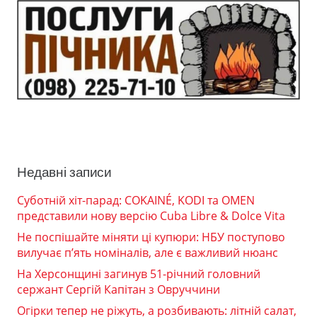
Недавні записи
Суботній хіт-парад: COKAINÉ, KODI та OMEN
представили нову версію Cuba Libre & Dolce Vita
Не поспішайте міняти ці купюри: НБУ поступово
вилучає п’ять номіналів, але є важливий нюанс
На Херсонщині загинув 51-річний головний
сержант Сергій Капітан з Овруччини
Огірки тепер не ріжуть, а розбивають: літній салат,