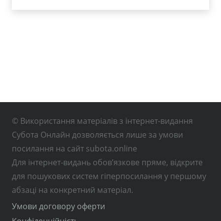
© Використання матеріалів з інтернет-видання
Субота Онлайн дозволяється лише за умови
посилання на сайт subota.online
Для інтернет-видань обов’язкове пряме, відкрите
для пошукових систем гіперпосилання у першому
абзаці на конкретний матеріал.
Умови договору оферти