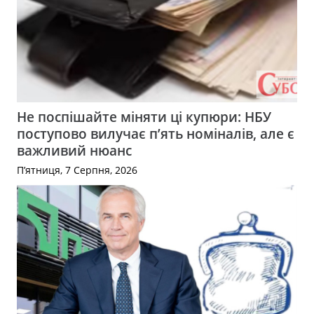
Не поспішайте міняти ці купюри: НБУ
поступово вилучає п’ять номіналів, але є
важливий нюанс
П’ятниця, 7 Серпня, 2026