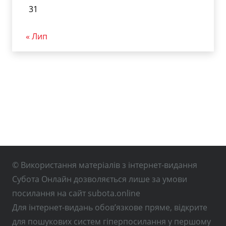
31
« Лип
© Використання матеріалів з інтернет-видання
Субота Онлайн дозволяється лише за умови
посилання на сайт subota.online
Для інтернет-видань обов’язкове пряме, відкрите
для пошукових систем гіперпосилання у першому