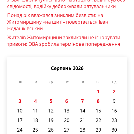
свідомості, водійку деблокували рятувальники
Понад рік вважався зниклим безвісти: на
Житомирщину «на щиті» повертається Іван
Недашківський
Жителів Житомирщини закликали не ігнорувати
тривоги: ОВА зробила термінове попередження
Серпень 2026
Пн
Вт
Ср
Чт
Пт
Сб
Нд
1
2
3
4
5
6
7
8
9
10
11
12
13
14
15
16
17
18
19
20
21
22
23
24
25
26
27
28
29
30