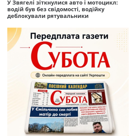
У Звягелі зіткнулися авто і мотоцикл:
водій був без свідомості, водійку
деблокували рятувальники