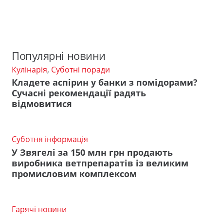
Популярні новини
Кулінарія
,
Суботні поради
Кладете аспірин у банки з помідорами?
Сучасні рекомендації радять
відмовитися
Суботня інформація
У Звягелі за 150 млн грн продають
виробника ветпрепаратів із великим
промисловим комплексом
Гарячі новини