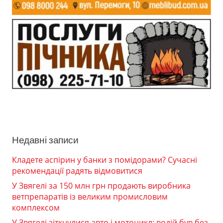
Недавні записи
Кладете аспірин у банки з помідорами? Сучасні
рекомендації радять відмовитися
У Звягелі за 150 млн грн продають виробника
ветпрепаратів із великим промисловим
комплексом
У Звягелі зіткнулися авто і мотоцикл: водій був без