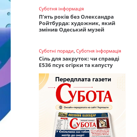
Суботня інформація
П’ять років без Олександра
Ройтбурда: художник, який
змінив Одеський музей
Суботні поради
,
Суботня інформація
Сіль для закруток: чи справді
Е536 псує огірки та капусту