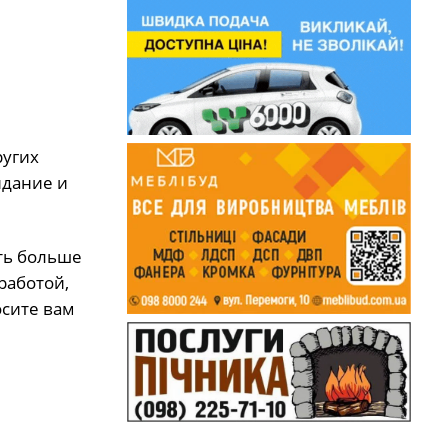
ругих
идание и
ть больше
работой,
осите вам