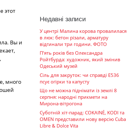
е этот
Недавні записи
е
У центрі Малина корова провалилася
в люк: бетон різали, арматуру
ла. Вы и
відгинали три години. ФОТО
екает,
П’ять років без Олександра
,
Ройтбурда: художник, який змінив
Одеський музей
Сіль для закруток: чи справді Е536
е, много
псує огірки та капусту
рошей
Що не можна піднімати із землі 8
серпня: народні прикмети на
Мирона-вітрогона
Суботній хіт-парад: COKAINÉ, KODI та
OMEN представили нову версію Cuba
Libre & Dolce Vita