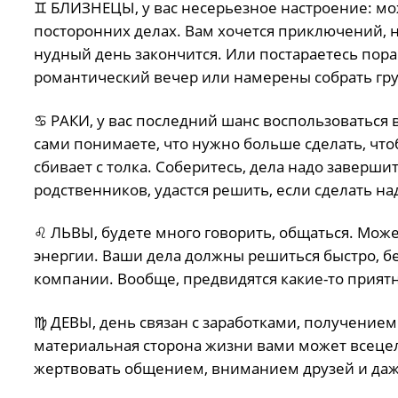
♊️ БЛИЗНЕЦЫ, у вас несерьезное настроение: м
посторонних делах. Вам хочется приключений, н
нудный день закончится. Или постараетесь пора
романтический вечер или намерены собрать груп
♋️ РАКИ, у вас последний шанс воспользоваться
сами понимаете, что нужно больше сделать, чтоб
сбивает с толка. Соберитесь, дела надо завершит
родственников, удастся решить, если сделать на
♌️ ЛЬВЫ, будете много говорить, общаться. Може
энергии. Ваши дела должны решиться быстро, бе
компании. Вообще, предвидятся какие-то прият
♍️ ДЕВЫ, день связан с заработками, получение
материальная сторона жизни вами может всецело
жертвовать общением, вниманием друзей и даже