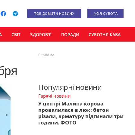
ПОВІДОМИТИ НОВИНУ
МОЯ СУБОТА
А
СВІТ
ЗДОРОВ’Я
ПОРАДИ
СУБОТНЯ КАВА
РЕКЛАМА
бря
Популярні новини
Гарячі новини
У центрі Малина корова
провалилася в люк: бетон
різали, арматуру відгинали три
години. ФОТО