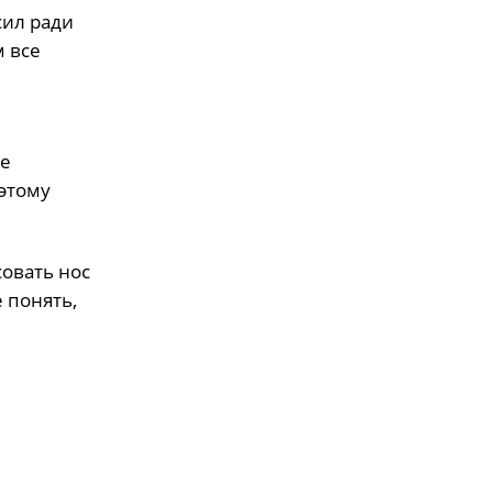
сил ради
м все
не
этому
совать нос
 понять,