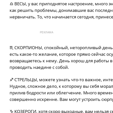
♎️ ВЕСЫ, у вас приподнятое настроение, много э
как решить проблемы, донимавшие вас последни
нервничать. То, что начинается сегодня, принес
РЕКЛАМА
♏️ СКОРПИОНЫ, спокойный, неторопливый день. 
есть какое-то желание, которое прямо сейчас о
возвращаетесь к нему. День хорош для работы 
проводить наедине с собой.
♐️ СТРЕЛЬЦЫ, можете узнать что-то важное, инт
Нудное, сложное дело, к которому вы себя мора
прилив бодрости или облегчение. Много времен
совершенно искренне. Вам могут устроить сюрп
♑️ КОЗЕРОГИ, хотя скоро выходные, вам нельзя с