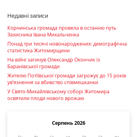
Недавні записи
Корнинська громада провела в останню путь
Захисника Івана Михальченка
Понад три тисячі новонароджених: демографічна
статистика Житомирщини
На війні загинув Олександр Окончик із
Баранівської громади
Жителю Потіївської громади загрожує до 15 років
ув’язнення за вбивство співмешканки
У Свято-Михайлівському соборі Житомира
освятили плоди нового врожаю
Серпень 2026
Пн
Вт
Ср
Чт
Пт
Сб
Нд