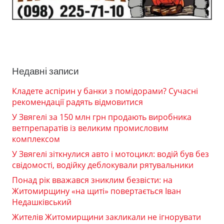
Недавні записи
Кладете аспірин у банки з помідорами? Сучасні
рекомендації радять відмовитися
У Звягелі за 150 млн грн продають виробника
ветпрепаратів із великим промисловим
комплексом
У Звягелі зіткнулися авто і мотоцикл: водій був без
свідомості, водійку деблокували рятувальники
Понад рік вважався зниклим безвісти: на
Житомирщину «на щиті» повертається Іван
Недашківський
Жителів Житомирщини закликали не ігнорувати