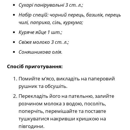
Сухарі панірувальні 3 ст. л.;
Набір спецій: чорний перець, базилік, перець
чилі, паприка, сіль, куркума;
Куряче яйце 1 шт.;
Свіже молоко 3 ст. л.;
Соняшникова олія.
Спосіб приготування:
Помийте м’ясо, викладіть на паперовий
рушник та обсушіть.
Перекладіть його на пательню, залийте
розчином молока з водою, посоліть,
поперчіть, перемішайте та поставте
тушкуватися накривши кришкою на
півгодини.