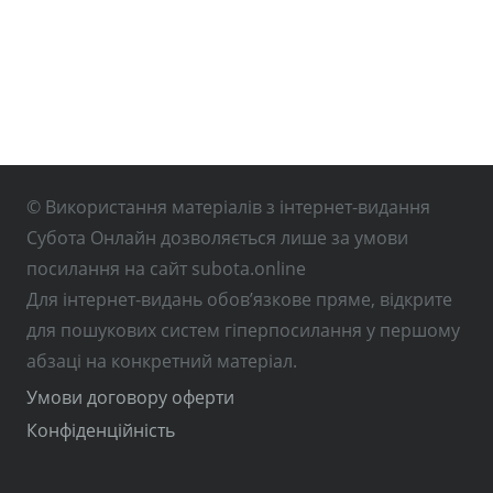
© Використання матеріалів з інтернет-видання
Субота Онлайн дозволяється лише за умови
посилання на сайт subota.online
Для інтернет-видань обов’язкове пряме, відкрите
для пошукових систем гіперпосилання у першому
абзаці на конкретний матеріал.
Умови договору оферти
Конфіденційність