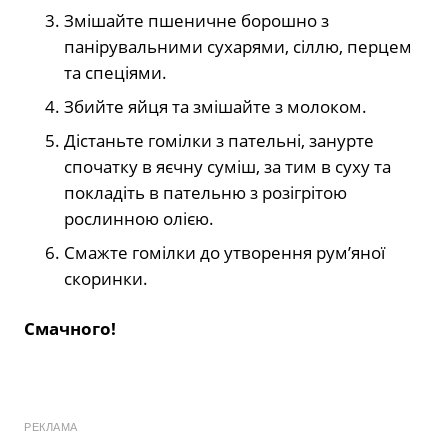
Змішайте пшеничне борошно з
панірувальними сухарями, сіллю, перцем
та спеціями.
Збийте яйця та змішайте з молоком.
Дістаньте гомілки з пательні, занурте
спочатку в яєчну суміш, за тим в суху та
покладіть в пательню з розігрітою
рослинною олією.
Смажте гомілки до утворення рум’яної
скоринки.
Смачного!
РЕКЛАМА