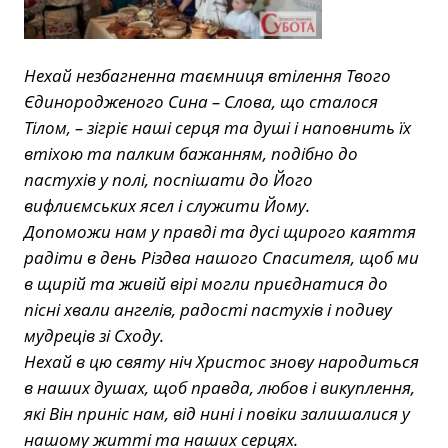
Нехай незбагненна таємниця втілення Твого
Єдинородженого Сина – Слова, що сталося
Тiлом, – зігріє наші серця та душі і наповнить їх
втіхою та палким бажанням, подібно до
пастухів у полі, поспішати до Його
вифлиємських ясел і служити Йому.
Допоможи нам у правді та дусі щирого каяття
радіти в день Різдва нашого Спасителя, щоб ми
в щирій та живій вірі могли приєднатися до
пісні хвали ангелів, радості пастухів і подиву
мудреців зі Сходу.
Нехай в цю святу ніч Христос знову народиться
в наших душах, щоб правда, любов і викуплення,
які Він приніс нам, від нині і повіки залишалися у
нашому житті та наших серцях.