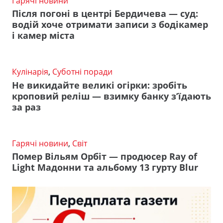
Гарячі новини
Після погоні в центрі Бердичева — суд:
водій хоче отримати записи з бодікамер
і камер міста
Кулінарія
,
Суботні поради
Не викидайте великі огірки: зробіть
кроповий реліш — взимку банку з’їдають
за раз
Гарячі новини
,
Світ
Помер Вільям Орбіт — продюсер Ray of
Light Мадонни та альбому 13 гурту Blur