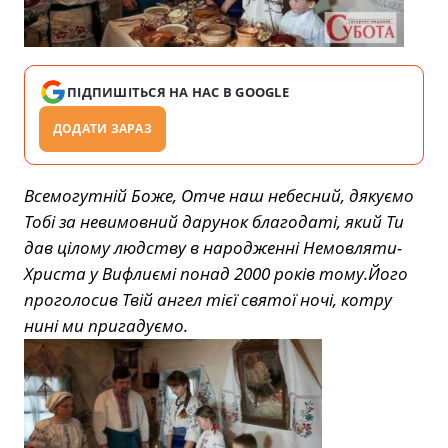
ПІДПИШІТЬСЯ НА НАС В GOOGLE
ДОДАТИ ЗАРАЗ
Всемогутній Боже, Отче наш небесний, дякуємо
Тобі за невимовний дарунок благодаті, який Ти
дав цілому людству в народженні Немовляти-
Христа у Вифлиємі понад 2000 років тому.Його
проголосив Твій ангел тієї святої ночі, котру
нині ми пригадуємо.