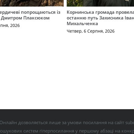
Бердичеві попрощаються із
Корнинська громада провела
 Дмитром Плаксюком
останню путь Захисника Іва
Михальченка
рпня, 2026
Четвер, 6 Серпня, 2026
Онлайн дозволяється лише за умови посилання на сайт subo
пошукових систем гіперпосилання у першому абзаці на конк