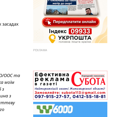
 засадах
РЕКЛАМА
ТО/ООС та
ка моїм
 з
ина з
життєву
го