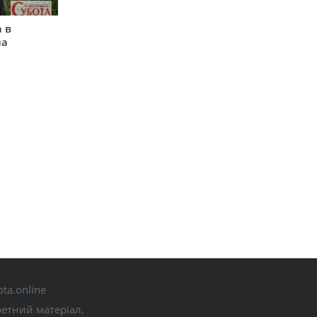
 в
на
ta.online
ретний матеріал.