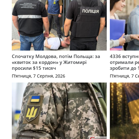
Спочатку Молдова, потім Польща: за
4336 вступ
«квиток за кордон» у Житомирі
отримали ре
просили $15 тисяч
зробити до 
П’ятниця, 7 Серпня, 2026
П’ятниця, 7 С