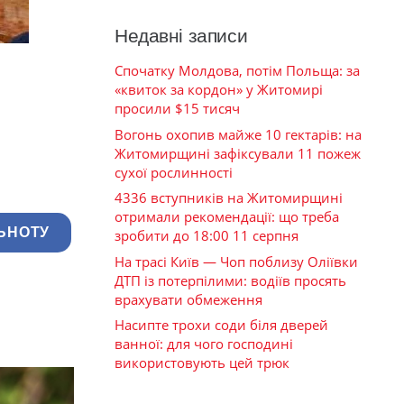
Недавні записи
Спочатку Молдова, потім Польща: за
«квиток за кордон» у Житомирі
просили $15 тисяч
Вогонь охопив майже 10 гектарів: на
Житомирщині зафіксували 11 пожеж
сухої рослинності
4336 вступників на Житомирщині
отримали рекомендації: що треба
ЬНОТУ
зробити до 18:00 11 серпня
На трасі Київ — Чоп поблизу Оліївки
ДТП із потерпілими: водіїв просять
врахувати обмеження
Насипте трохи соди біля дверей
ванної: для чого господині
використовують цей трюк