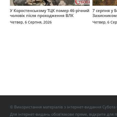
У Коростенському ТЦК помер 46-річний
7 серпня у 
чоловік після проходження ВЛК
Захисником
Четвер, 6 Серпня, 2026
Четвер, 6 Се
© Використання матеріалів з інтернет-видання Субота 
Для інтернет-видань обов’язкове пряме, відкрите для 