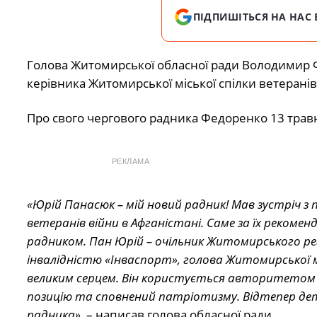
ПІДПИШІТЬСЯ НА НАС 
Голова Житомирської обласної ради Володимир 
керівника Житомирської міської спілки ветерані
Про свого чергового радника Федоренко 13 травн
РЕКЛАМА
«Юрій Панасюк – мій новий радник! Мав зустріч 
ветеранів війни в Афганістані. Саме за їх реком
радником. Пан Юрій – очільник Житомирського рег
інвалідністю «Інваспорт», голова Житомирської мі
великим серцем. Він користується авторитетом 
позицію та сповнений патріотизму. Відтепер дет
радника»,
– написав голова обласної ради.