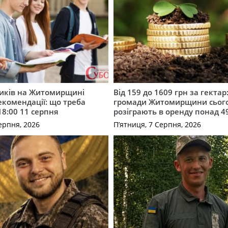
ників на Житомирщині
Від 159 до 1609 грн за гектар:
комендації: що треба
громади Житомирщини сьог
18:00 11 серпня
розіграють в оренду понад 4
ерпня, 2026
П’ятниця, 7 Серпня, 2026