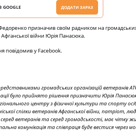
В GOOGLE
ДОДАТИ ЗАРАЗ
Федоренко призначив своїм радником на громадських
в Афганської війни Юрія Панасюка.
я повідомив у Facebook.
з представниками громадських організацій ветеранів А
ендації було прийнято рішення призначити Юрія Панасю
іонального центру з фізичної культури та спорту осіб
ської спілки ветеранів Афганської війни, патріот, люд
серед ветеранів та серед громадськості, має чітку 
альна комунікація та співпраця буде вестися через мо