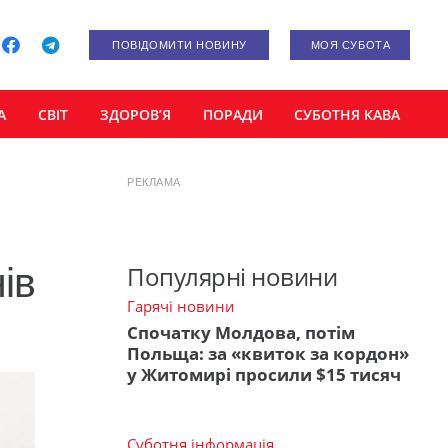
ПОВІДОМИТИ НОВИНУ
МОЯ СУБОТА
А
СВІТ
ЗДОРОВ’Я
ПОРАДИ
СУБОТНЯ КАВА
РЕКЛАМА
ів
Популярні новини
Гарячі новини
Спочатку Молдова, потім
Польща: за «квиток за кордон»
у Житомирі просили $15 тисяч
Суботня інформація