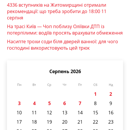
4336 вступників на Житомирщині отримали
рекомендації: що треба зробити до 18:00 11
серпня
На трасі Київ — Чоп поблизу Оліївки ДТП із
потерпілими: водіїв просять врахувати обмеження
Насипте трохи соди біля дверей ванної: для чого
господині використовують цей трюк
Серпень 2026
Пн
Вт
Ср
Чт
Пт
Сб
Нд
1
2
3
4
5
6
7
8
9
10
11
12
13
14
15
16
17
18
19
20
21
22
23