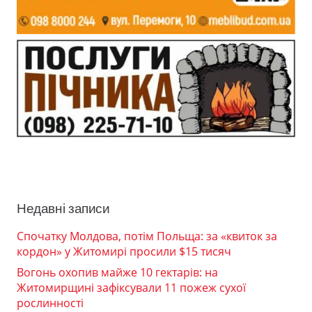
Недавні записи
Спочатку Молдова, потім Польща: за «квиток за
кордон» у Житомирі просили $15 тисяч
Вогонь охопив майже 10 гектарів: на
Житомирщині зафіксували 11 пожеж сухої
рослинності