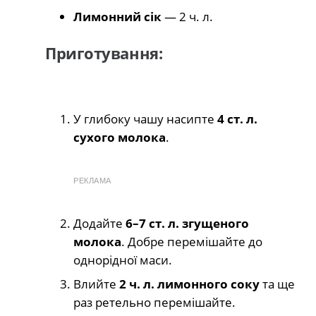
Лимонний сік
— 2 ч. л.
Приготування:
У глибоку чашу насипте
4 ст. л.
сухого молока
.
РЕКЛАМА
Додайте
6–7 ст. л. згущеного
молока
. Добре перемішайте до
однорідної маси.
Влийте
2 ч. л. лимонного соку
та ще
раз ретельно перемішайте.