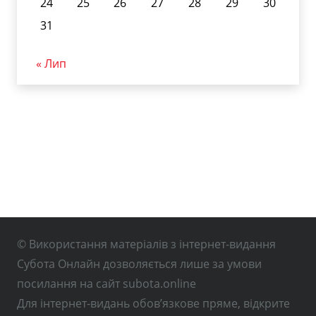
24
25
26
27
28
29
30
31
« Лип
© Використання матеріалів з інтернет-видання
Субота Онлайн дозволяється лише за умови
посилання на сайт subota.online
Для інтернет-видань обов’язкове пряме, відкрите