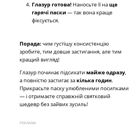
Глазур готова!
Наносьте її на
ще
гарячі паски
— так вона краще
фіксується.
Порада:
чим густішу консистенцію
зробите, тим довше застигання, але тим
кращий вигляд!
Глазур починає підсихати
майже одразу
,
а повністю застигає за
кілька годин
.
Прикрасьте паску улюбленими посипками
— і отримаєте справжній святковий
шедевр без зайвих зусиль!
РЕКЛАМА