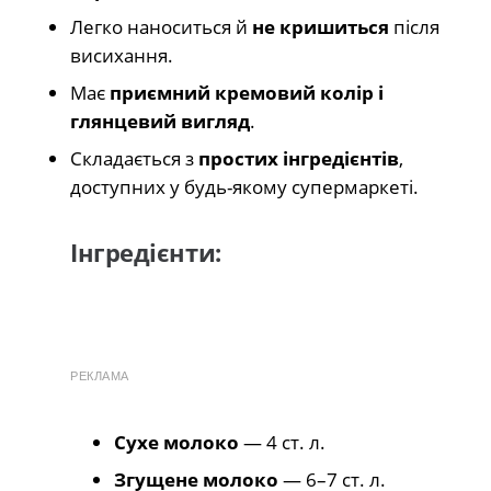
Легко наноситься й
не кришиться
після
висихання.
Має
приємний кремовий колір і
глянцевий вигляд
.
Складається з
простих інгредієнтів
,
доступних у будь-якому супермаркеті.
Інгредієнти:
РЕКЛАМА
Сухе молоко
— 4 ст. л.
Згущене молоко
— 6–7 ст. л.