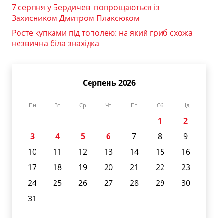
7 серпня у Бердичеві попрощаються із
Захисником Дмитром Плаксюком
Росте купками під тополею: на який гриб схожа
незвична біла знахідка
Серпень 2026
Пн
Вт
Ср
Чт
Пт
Сб
Нд
1
2
3
4
5
6
7
8
9
10
11
12
13
14
15
16
17
18
19
20
21
22
23
24
25
26
27
28
29
30
31