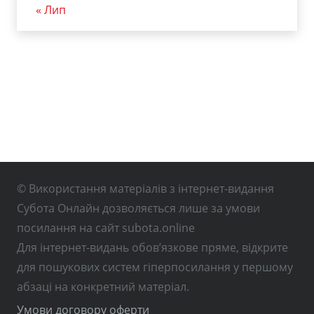
« Лип
© Використання матеріалів з інтернет-видання
Субота Онлайн дозволяється лише за умови
посилання на сайт subota.online
Для інтернет-видань обов’язкове пряме, відкрите
для пошукових систем гіперпосилання у першому
абзаці на конкретний матеріал.
Умови договору оферти