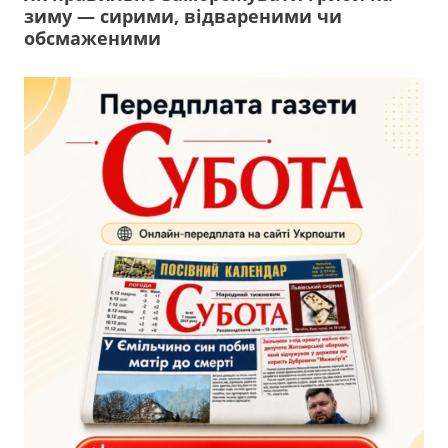
зиму — сирими, відвареними чи
обсмаженими