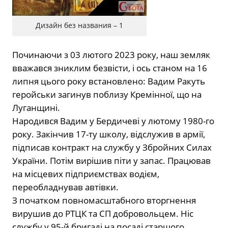
Дизайн без названия – 1
Починаючи з 03 лютого 2023 року, наш земляк
вважався зниклим безвісти, і ось станом на 16
липня цього року встановлено: Вадим Ракуть
геройськи загинув поблизу Кремінної, що на
Луганщині.
Народився Вадим у Бердичеві у лютому 1980-го
року. Закінчив 17-ту школу, відслужив в армії,
підписав контракт на службу у Збройних Силах
України. Потім вирішив піти у запас. Працював
на місцевих підприємствах водієм,
переобладнував автівки.
З початком повномасштабного вторгнення
вирушив до РТЦК та СП добровольцем. Ніс
службу у 95-й бригаді на посаді старшого