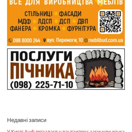
Недавні записи
У Києві Audi врізалася у вантажівку: загинули жінка