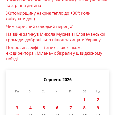
та 2-річна дитина
Житомирщину накриє тепло до +30°: коли
очікувати дощ
Чим корисний солодкий перець?
На війні загинув Микола Мусаєв зі Словечанської
громади: добровільно пішов захищати Україну
Попросив селфі — і зник із рюкзаком:
ексдиректора «Мілана» обікрали у швидкісному
поїзді
Серпень 2026
Пн
Вт
Ср
Чт
Пт
Сб
Нд
1
2
3
4
5
6
7
8
9