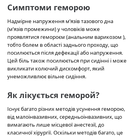
Симптоми геморою
Надмірне напруження м’язів тазового дна
(м’язів промежини) у чоловіків може
проявлятися гемороєм (анальним варикозом ),
тобто болем в області заднього проходу, що
посилюється після дефекації або напруження.
Цей біль також посилюється при сидінні і може
викликати колючий дискомфорт, який
унеможливлює вільне сидіння.
Як лікується геморой?
Існує багато різних методів усунення геморою,
від малоінвазивних, середньоінвазивних, що
вимагають лише місцевої анестезії, до
класичної хірургії. Оскільки методів багато, це