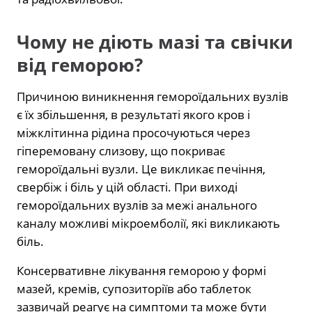
Чому не діють мазі та свічки
від геморою?
Причиною виникнення гемороїдальних вузлів
є їх збільшення, в результаті якого кров і
міжклітинна рідина просочуються через
гіперемовану слизову, що покриває
гемороїдальні вузли. Це викликає печіння,
свербіж і біль у цій області. При виході
гемороїдальних вузлів за межі анального
каналу можливі мікроемболії, які викликають
біль.
Консервативне лікування геморою у формі
мазей, кремів, супозиторіїв або таблеток
зазвичай реагує на симптоми та може бути