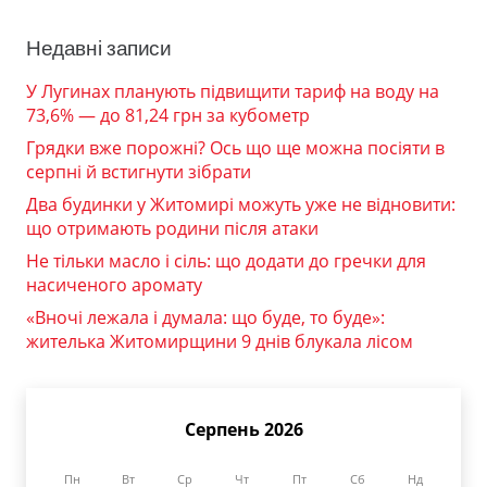
Недавні записи
У Лугинах планують підвищити тариф на воду на
73,6% — до 81,24 грн за кубометр
Грядки вже порожні? Ось що ще можна посіяти в
серпні й встигнути зібрати
Два будинки у Житомирі можуть уже не відновити:
що отримають родини після атаки
Не тільки масло і сіль: що додати до гречки для
насиченого аромату
«Вночі лежала і думала: що буде, то буде»:
жителька Житомирщини 9 днів блукала лісом
Серпень 2026
Пн
Вт
Ср
Чт
Пт
Сб
Нд