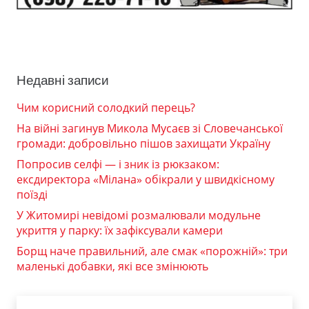
Недавні записи
Чим корисний солодкий перець?
На війні загинув Микола Мусаєв зі Словечанської
громади: добровільно пішов захищати Україну
Попросив селфі — і зник із рюкзаком:
ексдиректора «Мілана» обікрали у швидкісному
поїзді
У Житомирі невідомі розмалювали модульне
укриття у парку: їх зафіксували камери
Борщ наче правильний, але смак «порожній»: три
маленькі добавки, які все змінюють