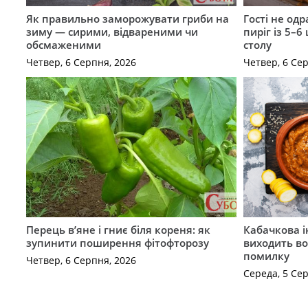
Як правильно заморожувати гриби на
Гості не од
зиму — сирими, відвареними чи
пиріг із 5–6
обсмаженими
столу
Четвер, 6 Серпня, 2026
Четвер, 6 Се
Перець в’яне і гниє біля кореня: як
Кабачкова і
зупинити поширення фітофторозу
виходить во
помилку
Четвер, 6 Серпня, 2026
Середа, 5 Се