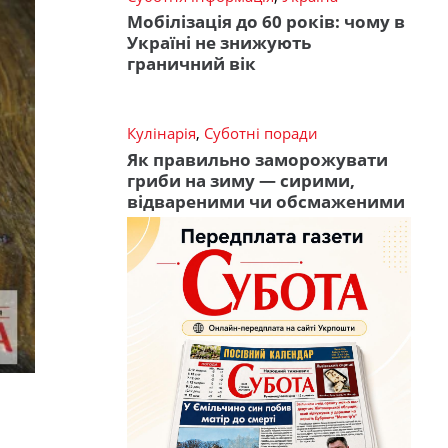
Мобілізація до 60 років: чому в
Україні не знижують
граничний вік
Кулінарія
,
Суботні поради
Як правильно заморожувати
гриби на зиму — сирими,
відвареними чи обсмаженими