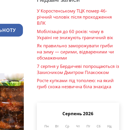
У Коростенському ТЦК помер 46-
річний чоловік після проходження
ВЛК
ЬНОТУ
Мобілізація до 60 років: чому в
Україні не знижують граничний вік
Як правильно заморожувати гриби
на зиму — сирими, відвареними чи
обсмаженими
7 серпня у Бердичеві попрощаються із
Захисником Дмитром Плаксюком
Росте купками під тополею: на який
гриб схожа незвична біла знахідка
Серпень 2026
Пн
Вт
Ср
Чт
Пт
Сб
Нд