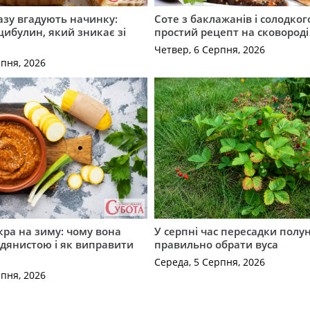
разу вгадують начинку:
Соте з баклажанів і солодког
 цибулин, який зникає зі
простий рецепт на сковороді
Четвер, 6 Серпня, 2026
рпня, 2026
кра на зиму: чому вона
У серпні час пересадки полун
дянистою і як виправити
правильно обрати вуса
Середа, 5 Серпня, 2026
рпня, 2026