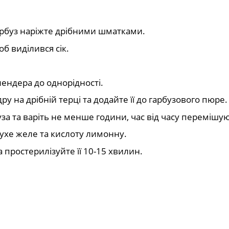
арбуз наріжте дрібними шматками.
б виділився сік.
лендера до однорідності.
 на дрібній терці та додайте її до гарбузового пюре.
буза та варіть не менше години, час від часу перемішу
ухе желе та кислоту лимонну.
 простерилізуйте її 10-15 хвилин.