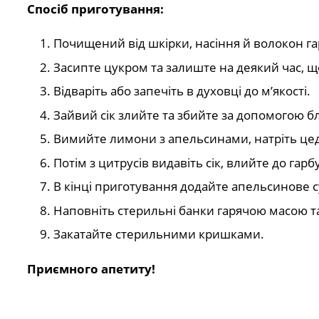
Спосіб приготування:
Почищений від шкірки, насіння й волокон г
Засипте цукром та залиште на деякий час, що
Відваріть або запечіть в духовці до м’якості.
Зайвий сік злийте та збийте за допомогою б
Вимийте лимони з апельсинами, натріть цедру
Потім з цитрусів видавіть сік, влийте до гар
В кінці приготування додайте апельсинове с
Наповніть стерильні банки гарячою масою та
Закатайте стерильними кришками.
Приємного апетиту!