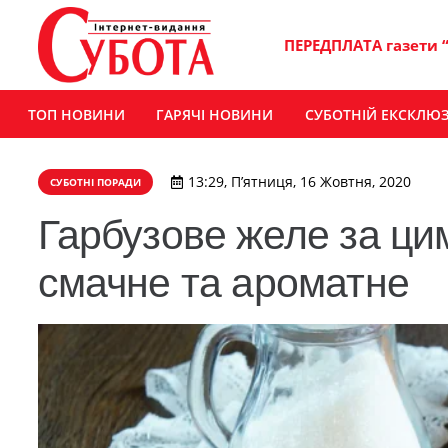
ПЕРЕДПЛАТА газети 
ТОП НОВИНИ
ГАРЯЧІ НОВИНИ
СУБОТНІЙ ЕКСКЛЮ
13:29, П’ятниця, 16 Жовтня, 2020
СУБОТНІ ПОРАДИ
Гарбузове желе за ци
смачне та ароматне