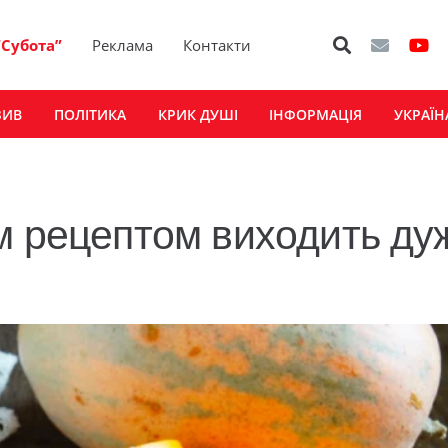
“Субота”
Реклама
Контакти
ЗИВ
ПОЛІТИКА
КРИК ДУШІ
ІНФОРМАЦІЯ
УКРАЇН
м рецептом виходить ду