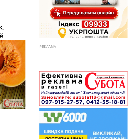
К,
ий
РЕКЛАМА