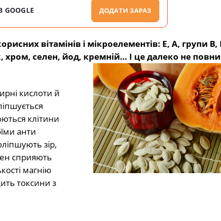
В GOOGLE
ДОДАТИ ЗАРАЗ
рисних вітамінів і мікроелементів: Е, А, групи В, 
к, хром, селен, йод, кремній… І це далеко не повн
ирні кислоти й
ліпшується
юються клітини
оїми анти
оліпшують зір,
елен сприяють
ькості магнію
ить токсини з