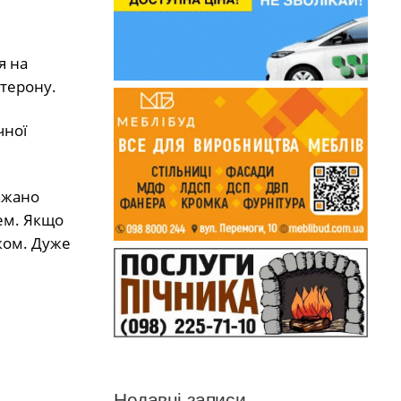
я на
терону.
чної
Бажано
ем. Якщо
яком. Дуже
Недавні записи