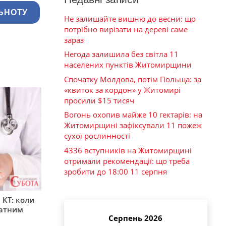
ЬНОТУ
Не залишайте вишню до весни: що
потрібно вирізати на дереві саме
зараз
Негода залишила без світла 11
населених пунктів Житомирщини
Спочатку Молдова, потім Польща: за
«квиток за кордон» у Житомирі
просили $15 тисяч
Вогонь охопив майже 10 гектарів: на
Житомирщині зафіксували 11 пожеж
сухої рослинності
4336 вступників на Житомирщині
отримали рекомендації: що треба
зробити до 18:00 11 серпня
 КТ: коли
латним
Серпень 2026