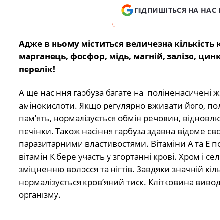
ПІДПИШІТЬСЯ НА НАС 
Адже в ньому міститься величезна кількість ко
марганець, фосфор, мідь, магній, залізо, цин
перелік!
А ще насіння гарбуза багате на поліненасичені ж
амінокислоти. Якщо регулярно вживати його, по
пам’ять, нормалізується обмін речовин, відновл
печінки. Також насіння гарбуза здавна відоме св
паразитарними властивостями. Вітаміни А та Е п
вітамін К бере участь у згортанні крові. Хром і с
зміцненню волосся та нігтів. Завдяки значній кіл
нормалізується кров’яний тиск. Клітковина вивод
організму.