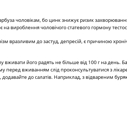
арбуза чоловікам, бо цинк знижує ризик захворюванн
є на вироблення чоловічого статевого гормону тестос
ізм вразливим до застуд, депресій, є причиною хроні
у вживати його радять не більше від 100 г на день. 
ому перед вживанням слід проконсультуватися з лікар
, додавайте до салатів. Наприклад, з відвареним бур