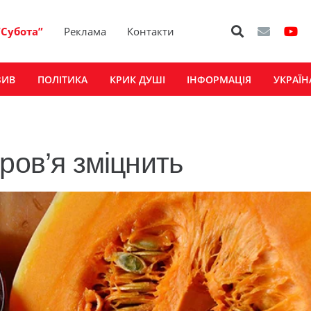
“Субота”
Реклама
Контакти
ЗИВ
ПОЛІТИКА
КРИК ДУШІ
ІНФОРМАЦІЯ
УКРАЇН
ров’я зміцнить