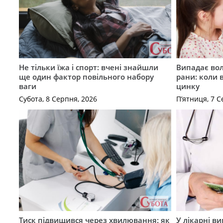
Не тільки їжа і спорт: вчені знайшли
Випадає вол
ще один фактор повільного набору
рани: коли 
ваги
цинку
Субота, 8 Серпня, 2026
П’ятниця, 7 С
Тиск підвищився через хвилювання: як
У лікарні в