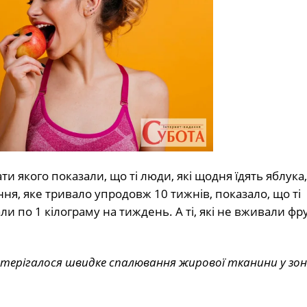
и якого показали, що ті люди, які щодня їдять яблука
я, яке тривало упродовж 10 тижнів, показало, що ті
али по 1 кілограму на тиждень. А ті, які не вживали фрук
постерігалося швидке спалювання жирової тканини у зо