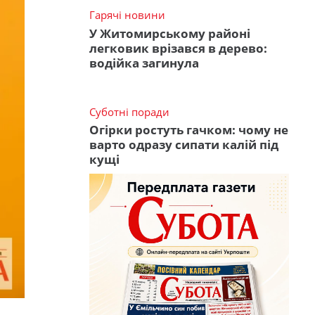
Гарячі новини
У Житомирському районі
легковик врізався в дерево:
водійка загинула
Суботні поради
Огірки ростуть гачком: чому не
варто одразу сипати калій під
кущі