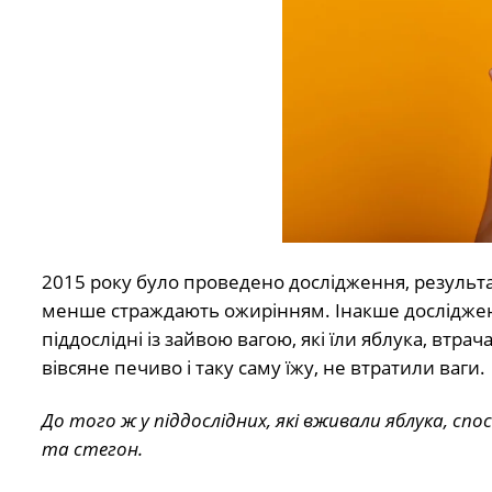
2015 року було проведено дослідження, результат
менше страждають ожирінням. Інакше дослідженн
піддослідні із зайвою вагою, які їли яблука, втрач
вівсяне печиво і таку саму їжу, не втратили ваги.
До того ж у піддослідних, які вживали яблука, с
та стегон.