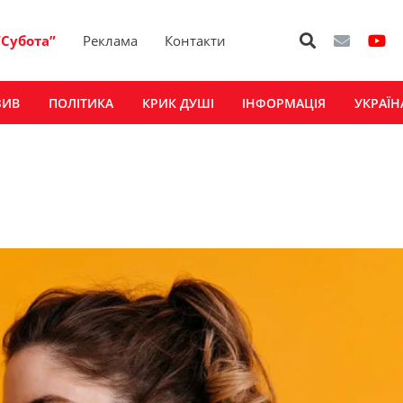
“Субота”
Реклама
Контакти
ЗИВ
ПОЛІТИКА
КРИК ДУШІ
ІНФОРМАЦІЯ
УКРАЇН