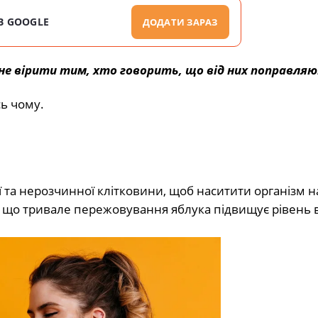
В GOOGLE
ДОДАТИ ЗАРАЗ
не вірити тим, хто говорить, що від них поправляю
сь чому.
 та нерозчинної клітковини, щоб наситити організм н
, що тривале пережовування яблука підвищує рівень в