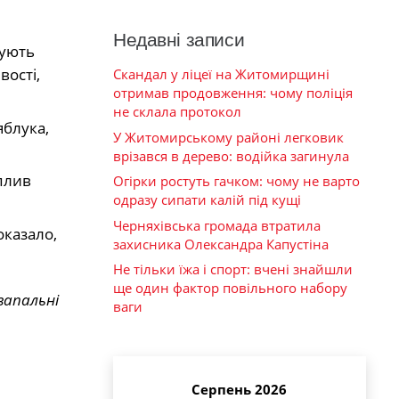
Недавні записи
жують
вості,
Скандал у ліцеї на Житомирщині
отримав продовження: чому поліція
не склала протокол
яблука,
У Житомирському районі легковик
врізався в дерево: водійка загинула
плив
Огірки ростуть гачком: чому не варто
одразу сипати калій під кущі
Черняхівська громада втратила
оказало,
захисника Олександра Капустіна
Не тільки їжа і спорт: вчені знайшли
ще один фактор повільного набору
запальні
ваги
Серпень 2026