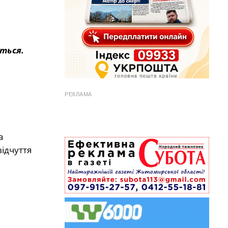
ться.
РЕКЛАМА
а
ідчуття