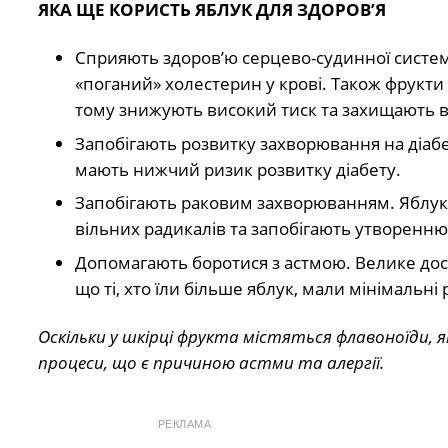
ЯКА ЩЕ КОРИСТЬ ЯБЛУК ДЛЯ ЗДОРОВ’Я
Сприяють здоров’ю серцево-судинної систем
«поганий» холестерин у крові. Також фрукти 
тому знижують високий тиск та захищають ви
Запобігають розвитку захворювання на діабет 
мають нижчий ризик розвитку діабету.
Запобігають раковим захворюванням. Яблука
вільних радикалів та запобігають утворенню 
Допомагають боротися з астмою. Велике досл
що ті, хто їли більше яблук, мали мінімальні
Оскільки у шкірці фрукта містяться флавоноїди,
процеси, що є причиною астми та алергії.
РЕКЛАМА