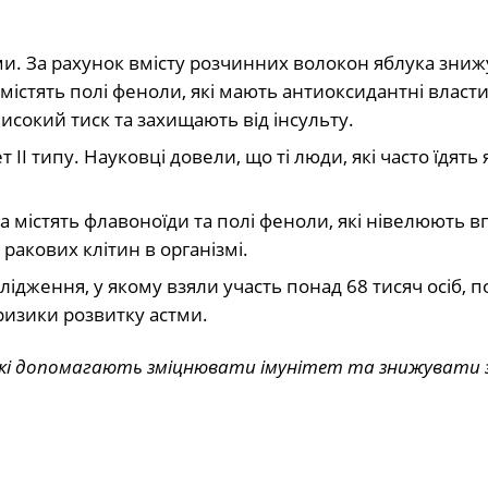
и. За рахунок вмісту розчинних волокон яблука зни
містять полі феноли, які мають антиоксидантні власти
сокий тиск та захищають від інсульту.
ІІ типу. Науковці довели, що ті люди, які часто їдять 
 містять флавоноїди та полі феноли, які нівелюють в
ракових клітин в організмі.
ідження, у якому взяли участь понад 68 тисяч осіб, п
 ризики розвитку астми.
 які допомагають зміцнювати імунітет та знижувати 