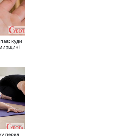
япав: куди
омирщині
ну перед