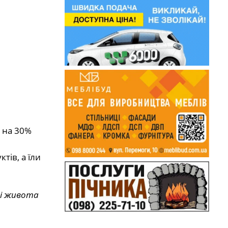
, на 30%
тів, а їли
ні живота