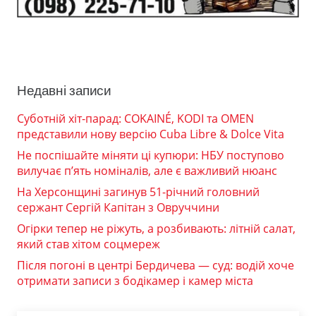
Недавні записи
Суботній хіт-парад: COKAINÉ, KODI та OMEN
представили нову версію Cuba Libre & Dolce Vita
Не поспішайте міняти ці купюри: НБУ поступово
вилучає п’ять номіналів, але є важливий нюанс
На Херсонщині загинув 51-річний головний
сержант Сергій Капітан з Овруччини
Огірки тепер не ріжуть, а розбивають: літній салат,
який став хітом соцмереж
Після погоні в центрі Бердичева — суд: водій хоче
отримати записи з бодікамер і камер міста