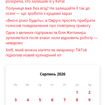
розкрила, хто залишив їх у Китаї
Полуниця вже без ягід? Не залишайте її так до
осені — що зробити з кущами зараз
«Вночі різко будить»: в Овручі просять прибрати
голосові повідомлення про повітряну тривогу
Одне з великих підприємств біля Житомира
зупиняється після атаки: коли відновить роботу —
невідомо
Хліб, який можна зім’яти як хмаринку: TikTok
підхопив новий кулінарний хіт
Серпень 2026
Пн
Вт
Ср
Чт
Пт
Сб
Нд
1
2
3
4
5
6
7
8
9