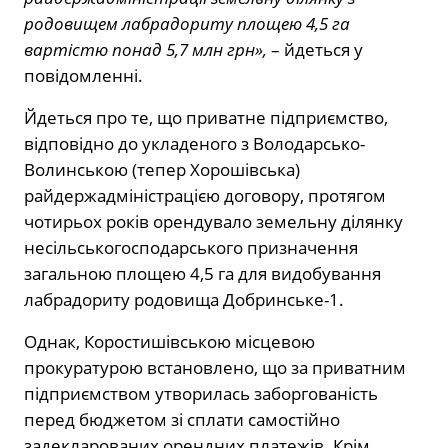
родовищем лабрадориту площею 4,5 га
вартістю понад 5,7 млн грн»,
– йдеться у
повідомленні.
Йдеться про те, що приватне підприємство,
відповідно до укладеного з Володарсько-
Волинською (тепер Хорошівська)
райдержадміністрацією договору, протягом
чотирьох років орендувало земельну ділянку
несільськогосподарського призначення
загальною площею 4,5 га для видобування
лабрадориту родовища Добринське-1.
Однак, Коростишівською місцевою
прокуратурою встановлено, що за приватним
підприємством утворилась заборгованість
перед бюджетом зі сплати самостійно
задекларованих орендних платежів. Крім