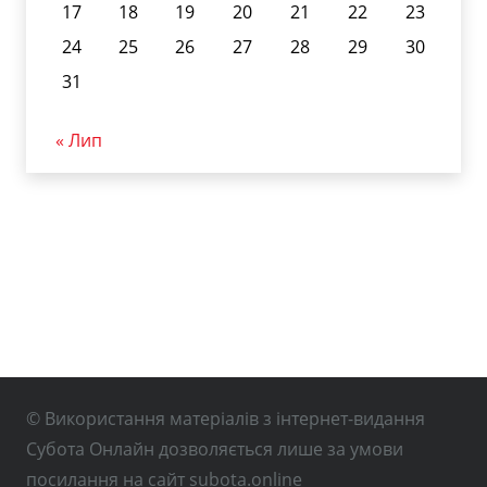
17
18
19
20
21
22
23
24
25
26
27
28
29
30
31
« Лип
© Використання матеріалів з інтернет-видання
Субота Онлайн дозволяється лише за умови
посилання на сайт subota.online