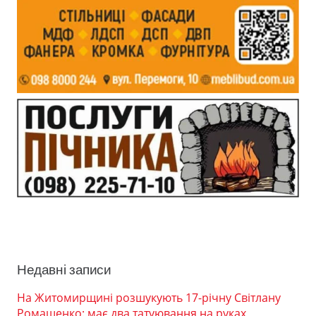
Недавні записи
На Житомирщині розшукують 17-річну Світлану
Ромащенко: має два татуювання на руках