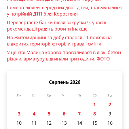
Семеро людей, серед них двоє дітей, травмувалися
у потрійній ДТП біля Коростеня
Перевертаєте банки після закрутки? Сучасні
рекомендації радять робити інакше
На Житомирщині за добу сталося 11 пожеж на
відкритих територіях: горіли трава і сміття
У центрі Малина корова провалилася в люк: бетон
різали, арматуру відгинали три години. ФОТО
Серпень 2026
Пн
Вт
Ср
Чт
Пт
Сб
Нд
1
2
3
4
5
6
7
8
9
10
11
12
13
14
15
16