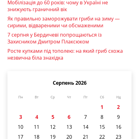
Мобілізація до 60 років: чому в Україні не
знижують граничний вік
Як правильно заморожувати гриби на зиму —
сирими, відвареними чи обсмаженими
7 серпня у Бердичеві попрощаються із
Захисником Дмитром Плаксюком
Росте купками під тополею: на який гриб схожа
незвична біла знахідка
Серпень 2026
Пн
Вт
Ср
Чт
Пт
Сб
Нд
1
2
3
4
5
6
7
8
9
10
11
12
13
14
15
16
17
18
19
20
21
22
23